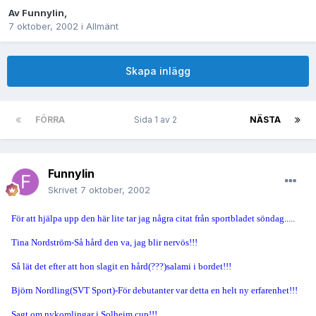
Av
Funnylin
,
7 oktober, 2002
i
Allmänt
Skapa inlägg
FÖRRA
Sida 1 av 2
NÄSTA
Funnylin
Skrivet
7 oktober, 2002
För att hjälpa upp den här lite tar jag några citat från sportbladet söndag.....
Tina Nordström-Så hård den va, jag blir nervös!!!
Så lät det efter att hon slagit en hård(???)salami i bordet!!!
Björn Nordling(SVT Sport)-För debutanter var detta en helt ny erfarenhet!!!
Sagt om nykomlingar i Solheim cup!!!