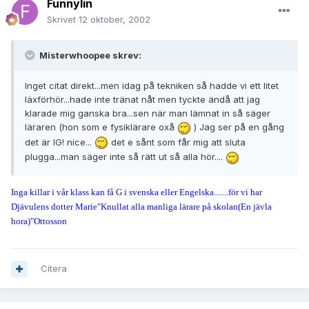
Funnylin
Skrivet
12 oktober, 2002
Misterwhoopee skrev:
Inget citat direkt...men idag på tekniken så hadde vi ett litet
läxförhör...hade inte tränat nåt men tyckte ändå att jag
klarade mig ganska bra...sen när man lämnat in så säger
läraren (hon som e fysiklärare oxå
) Jag ser på en gång
det är IG! nice...
det e sånt som får mig att sluta
plugga...man säger inte så rätt ut så alla hör....
Inga killar i vår klass kan få G i svenska eller Engelska.......för vi har
Djävulens dotter Marie"Knullat alla manliga lärare på skolan(En jävla
hora)"Ottosson
Citera