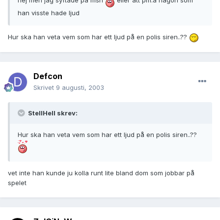
nej men jag syftade på msn
eller att pm:a någon som
han visste hade ljud
Hur ska han veta vem som har ett ljud på en polis siren..??
Defcon
Skrivet
9 augusti, 2003
StellHell skrev:
Hur ska han veta vem som har ett ljud på en polis siren..??
vet inte han kunde ju kolla runt lite bland dom som jobbar på
spelet