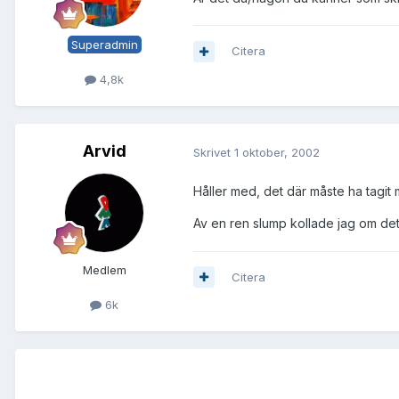
Superadmin
Citera
4,8k
Arvid
Skrivet
1 oktober, 2002
Håller med, det där måste ha tagit 
Av en ren slump kollade jag om de
Medlem
Citera
6k