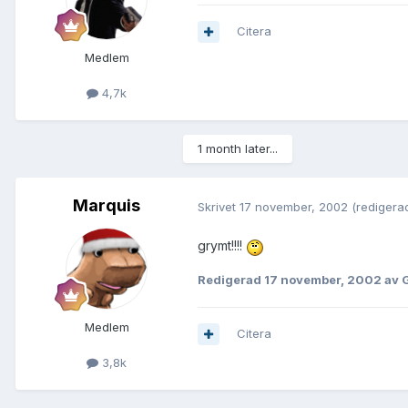
Citera
Medlem
4,7k
1 month later...
Marquis
Skrivet
17 november, 2002
(redigera
grymt!!!!
Redigerad
17 november, 2002
av G
Medlem
Citera
3,8k