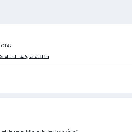
i GTA2:
/richard...ida/grand21.htm
vit den eller hittade du den bara sådär?