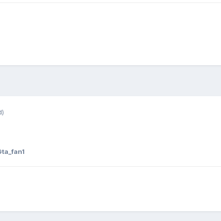
d)
ta_fan1