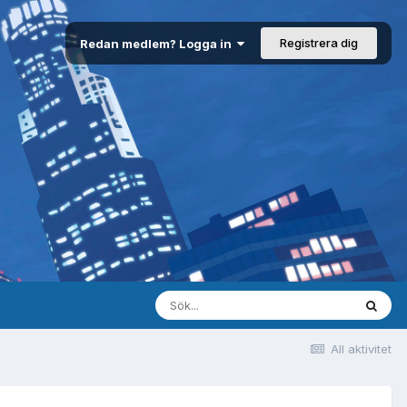
Registrera dig
Redan medlem? Logga in
All aktivitet