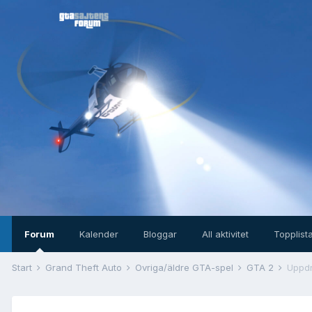
Forum
Kalender
Bloggar
All aktivitet
Topplist
Start
Grand Theft Auto
Övriga/äldre GTA-spel
GTA 2
Uppd