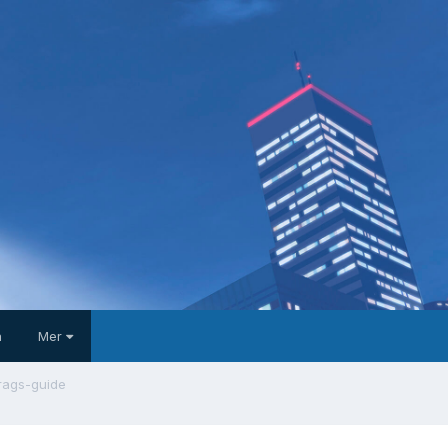
a
Mer
rags-guide