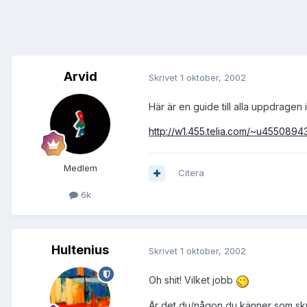
Arvid
Skrivet
1 oktober, 2002
Här är en guide till alla uppdragen 
http://w1.455.telia.com/~u45508943
Medlem
Citera
6k
Hultenius
Skrivet
1 oktober, 2002
Oh shit! Vilket jobb
Är det du/någon du känner som skri