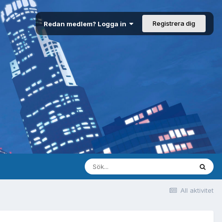
Registrera dig
Redan medlem? Logga in
All aktivitet