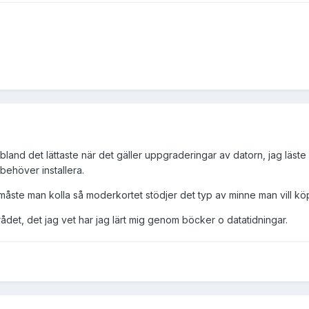
är bland det lättaste när det gäller uppgraderingar av datorn, jag läs
 behöver installera.
åste man kolla så moderkortet stödjer det typ av minne man vill k
ådet, det jag vet har jag lärt mig genom böcker o datatidningar.