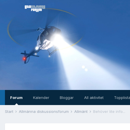
Forum
Kalender
Bloggar
All aktivitet
Topplist
Start
Allmänna diskussionsforum
Allmänt
Behöver lite info...