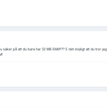
u säker på att du bara har 32 MB RAM??? E det möjligt att du tror 
M!