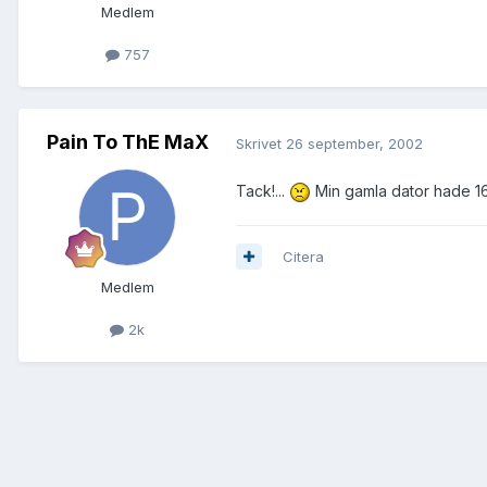
Medlem
757
Pain To ThE MaX
Skrivet
26 september, 2002
Tack!...
Min gamla dator hade 16
Citera
Medlem
2k