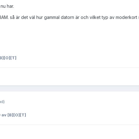
nu har.
. så är det väl hur gammal datorn är och vilket typ av moderkort som
B][O][T]
ad)
9
av [B][O][T]