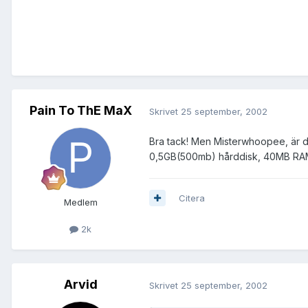
Pain To ThE MaX
Skrivet
25 september, 2002
Bra tack! Men Misterwhoopee, är d
0,5GB(500mb) hårddisk, 40MB RA
Citera
Medlem
2k
Arvid
Skrivet
25 september, 2002