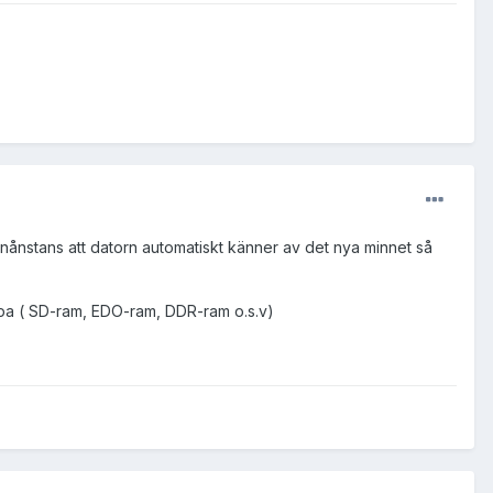
te nånstans att datorn automatiskt känner av det nya minnet så
öpa ( SD-ram, EDO-ram, DDR-ram o.s.v)