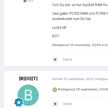
757
Och Du bör se hur mycket RAM Du 
Vad gäller PC100 RAM och PC166 RAM
moderkortet som Du har.
Lycka till!
BOT
Redigerad
15 november, 2005
av [
Citera
[B][O][T]
Skrivet
25 september, 2002
(rediger
Redigerad
25 september, 200
Citera