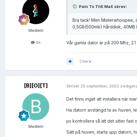
Pain To ThE MaX skrev:
Bra tack! Men Misterwhoopee, är
0,5GB(500mb) hårddisk, 40MB
Medlem
6k
Vår gamla dator är på 200 Mhz, 2.
Citera
[B][O][T]
Skrivet
25 september, 2002
(rediger
Det finns inget att installera när m
Ha datorn avstängd ta av huven, let
ps kontrollera så att det sitter fast o
Medlem
Sätt på huven, starta upp datorn, 