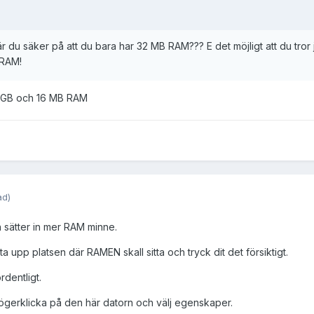
 du säker på att du bara har 32 MB RAM??? E det möjligt att du tr
 RAM!
1 GB och 16 MB RAM
ad)
an sätter in mer RAM minne.
a upp platsen där RAMEN skall sitta och tryck dit det försiktigt.
rdentligt.
högerklicka på den här datorn och välj egenskaper.