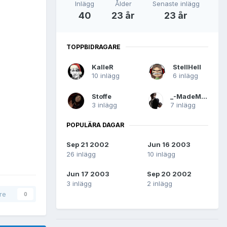
Inlägg
Ålder
Senaste inlägg
40
23 år
23 år
TOPPBIDRAGARE
KalleR
StellHell
10 inlägg
6 inlägg
Stoffe
_-MadeMaN-_
3 inlägg
7 inlägg
POPULÄRA DAGAR
Sep 21 2002
Jun 16 2003
26 inlägg
10 inlägg
Jun 17 2003
Sep 20 2002
3 inlägg
2 inlägg
are
0