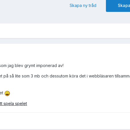
Skapa ny tråd
Skapa
 som jag blev grymt imponerad av!
 det på så lite som 3 mb och dessutom köra det i webbläsaren tillsa
let
tt spela spelet