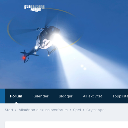
Forum
Kalender
Bloggar
All aktivitet
Topplist
Start
Allmänna diskussionsforum
Spel
Grymt spel!