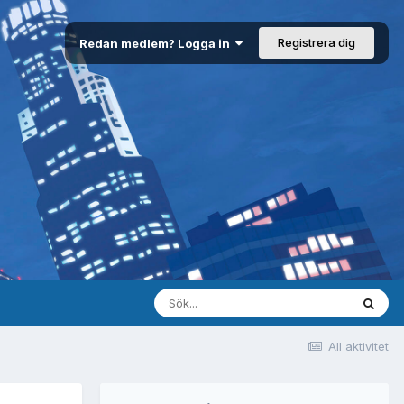
Registrera dig
Redan medlem? Logga in
All aktivitet