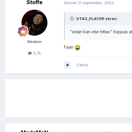
Stoffe
Skrivet
21 september, 2002
GTA3_PLAYER skrev:
"sidan kan inte hittas" hoppas att d
Medlem
Faan
3,7k
Citera