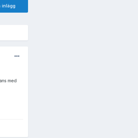
 inlägg
mmans med