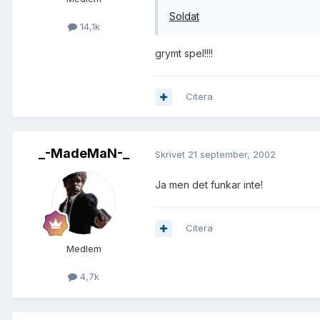
Soldat
14,1k
grymt spel!!!!
Citera
_-MadeMaN-_
Skrivet
21 september, 2002
Ja men det funkar inte!
Citera
Medlem
4,7k