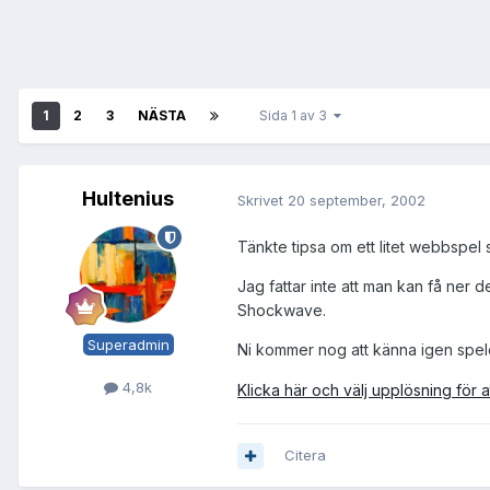
1
2
3
NÄSTA
Sida 1 av 3
Hultenius
Skrivet
20 september, 2002
Tänkte tipsa om ett litet webbspel
Jag fattar inte att man kan få ner
Shockwave.
Superadmin
Ni kommer nog att känna igen spe
4,8k
Klicka här och välj upplösning för a
Citera