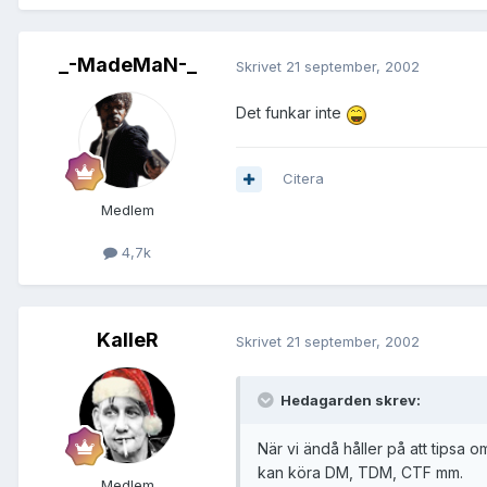
_-MadeMaN-_
Skrivet
21 september, 2002
Det funkar inte
Citera
Medlem
4,7k
KalleR
Skrivet
21 september, 2002
Hedagarden skrev:
När vi ändå håller på att tipsa 
kan köra DM, TDM, CTF mm.
Medlem