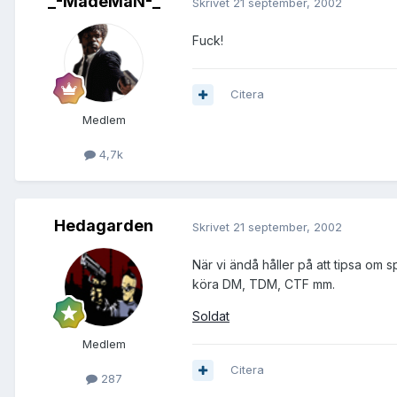
_-MadeMaN-_
Skrivet
21 september, 2002
Fuck!
Citera
Medlem
4,7k
Hedagarden
Skrivet
21 september, 2002
När vi ändå håller på att tipsa om 
köra DM, TDM, CTF mm.
Soldat
Medlem
Citera
287