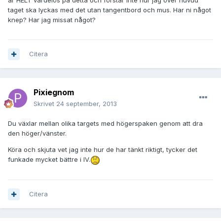
är HELT värdelös på detta och förstår inte hur jag över huvud
taget ska lyckas med det utan tangentbord och mus. Har ni något
knep? Har jag missat något?
Citera
Pixiegnom
Skrivet
24 september, 2013
Du växlar mellan olika targets med högerspaken genom att dra
den höger/vänster.
Köra och skjuta vet jag inte hur de har tänkt riktigt, tycker det
funkade mycket bättre i IV.
Citera