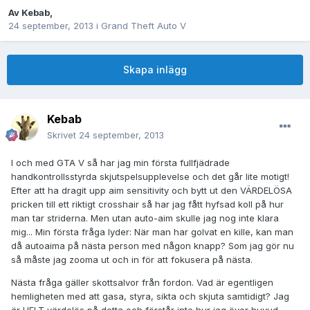
Av
Kebab
,
24 september, 2013
i
Grand Theft Auto V
Skapa inlägg
Kebab
Skrivet
24 september, 2013
I och med GTA V så har jag min första fullfjädrade
handkontrollsstyrda skjutspelsupplevelse och det går lite motigt!
Efter att ha dragit upp aim sensitivity och bytt ut den VÄRDELÖSA
pricken till ett riktigt crosshair så har jag fått hyfsad koll på hur
man tar striderna. Men utan auto-aim skulle jag nog inte klara
mig... Min första fråga lyder: När man har golvat en kille, kan man
då autoaima på nästa person med någon knapp? Som jag gör nu
så måste jag zooma ut och in för att fokusera på nästa.
Nästa fråga gäller skottsalvor från fordon. Vad är egentligen
hemligheten med att gasa, styra, sikta och skjuta samtidigt? Jag