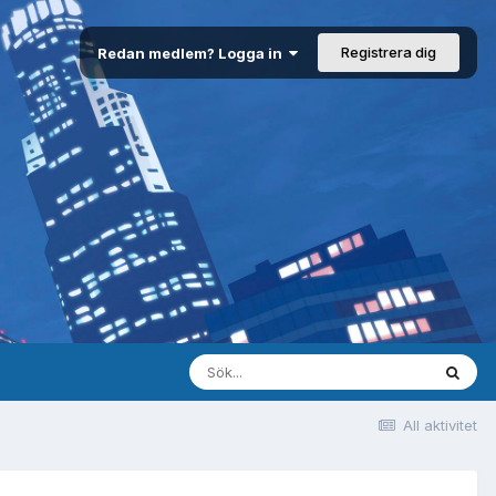
Registrera dig
Redan medlem? Logga in
All aktivitet