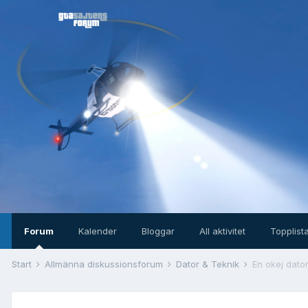
Forum
Kalender
Bloggar
All aktivitet
Topplist
Start
Allmänna diskussionsforum
Dator & Teknik
En okej dato