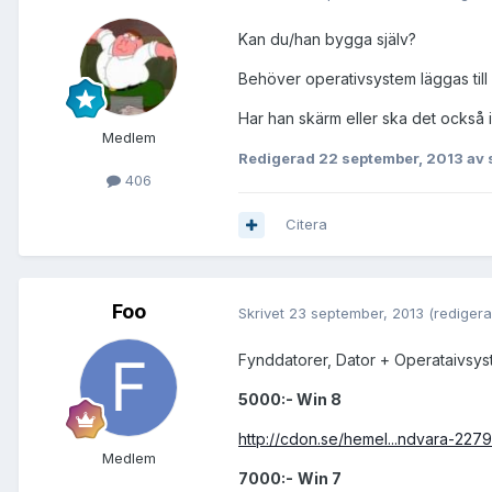
Kan du/han bygga själv?
Behöver operativsystem läggas till
Har han skärm eller ska det också 
Medlem
Redigerad
22 september, 2013
av 
406
Citera
Foo
Skrivet
23 september, 2013
(redigera
Fynddatorer, Dator + Operataivsys
5000:- Win 8
http://cdon.se/hemel...ndvara-227
Medlem
7000:-
Win 7