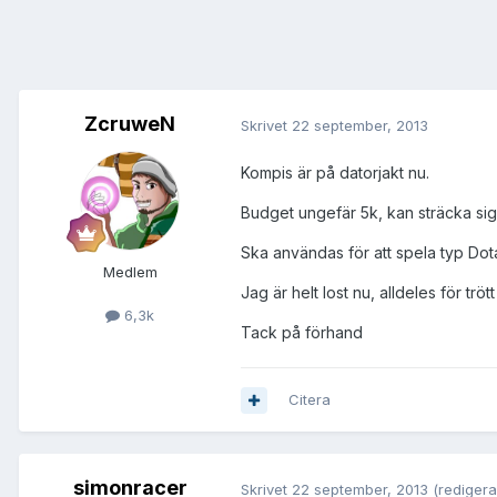
ZcruweN
Skrivet
22 september, 2013
Kompis är på datorjakt nu.
Budget ungefär 5k, kan sträcka sig til
Ska användas för att spela typ Dota
Medlem
Jag är helt lost nu, alldeles för tröt
6,3k
Tack på förhand
Citera
simonracer
Skrivet
22 september, 2013
(redigera