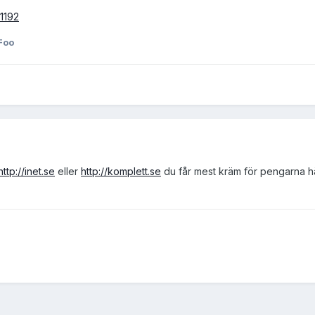
1192
Foo
http://inet.se
eller
http://komplett.se
du får mest kräm för pengarna h