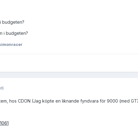
 i budgeten?
in i budgeten?
simonracer
d)
tem, hos CDON (Jag köpte en liknande fyndvara för 9000 (med GTX68
91061