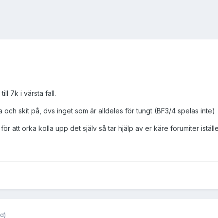
l 7k i värsta fall.
 och skit på, dvs inget som är alldeles för tungt (BF3/4 spelas inte)
t för att orka kolla upp det själv så tar hjälp av er käre forumiter iställe
d)