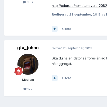
3,3k
http://cdon.se/hemel...ndvara-2082
Redigerad
23 september, 2013
av 
Citera
gta_johan
Skrivet
25 september, 2013
Ska du ha en dator så föreslår jag
nätaggregat.
Citera
Medlem
127