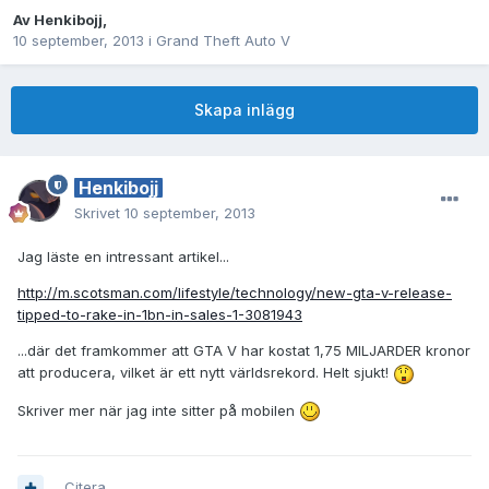
Av
Henkibojj
,
10 september, 2013
i
Grand Theft Auto V
Skapa inlägg
Henkibojj
Skrivet
10 september, 2013
Jag läste en intressant artikel...
http://m.scotsman.com/lifestyle/technology/new-gta-v-release-
tipped-to-rake-in-1bn-in-sales-1-3081943
...där det framkommer att GTA V har kostat 1,75 MILJARDER kronor
att producera, vilket är ett nytt världsrekord. Helt sjukt!
Skriver mer när jag inte sitter på mobilen
Citera