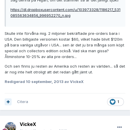
Såg denna på Fejjan, om det stämmer så är det jävligt sjukt!
https://dl.dropboxusercontent.com/u/103973328/1186217_531
085563634856_996952270_n.jpg
Skulle inte förvåna mig. 2 miljoner bekräftade pre-orders bara i
USA. Den billigaste versionen kostar $60, vilket hade blivit $120m
på bara vanliga utgåvor i USA... sen är det ju bra många som köpt
special och collectors edition också. Vad ska man gissa?
Åtminstone 10-25% av alla pre-orders...
Och sen finns ju resten av Amerika och resten av världen... så det
är nog inte helt otroligt att det redan gått jämt ut.
Redigerad
10 september, 2013
av VickeX
Citera
1
VickeX