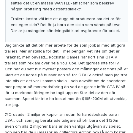
sattes det ut en massa WANTED-affischer som beskrev
någon brottsling "med öststatsdialekt".
Trailers kostar väl inte ett dugg att producera om det är för
ens egen sida? Det är ju bara den sista som sänds på teve.
Där är ju mängden sändningstid klart avgörande för priset.
Jag tänkte att det blir mer arbete för de som jobbar med att göra
trailers. Mer anställda för det = mer pengar. Vet inte om det är
inräknat, men oavsätt... Rockstar Games har kört sina GTA V-
trailers som reklam över hela YouTube. Det gjordes inte för IV.
Och har du sett hur mycket posters och målningar det finns på V?
Klart att de körde på bussar och så för GTA IV också men jag tror
inte alls att det var i samma skala... och oavsätt om de spenderat
mer pengar på marknadsföring än vad de gjorde inför GTA IV så
lär ju marknadsföringen ha tagit upp en Stor del av den där
summan. Spelet lär inte ha kostat mer än $165-200M att utveckla,
tror jag.
@Crusader 2 miljoner kopior är redan förhandsbokade bara i
USA... och som jag beräknade tidigare så blir bara det $120m
även om alla 2 miljoner bara är den vanliga utgåvan av spelet,
och sen har de ju massor av collectors edition också som kostar