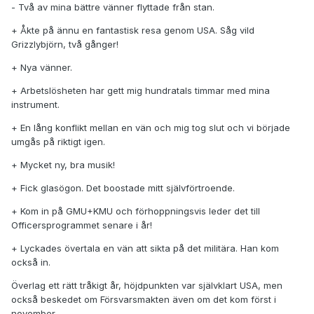
- Två av mina bättre vänner flyttade från stan.
+ Åkte på ännu en fantastisk resa genom USA. Såg vild
Grizzlybjörn, två gånger!
+ Nya vänner.
+ Arbetslösheten har gett mig hundratals timmar med mina
instrument.
+ En lång konflikt mellan en vän och mig tog slut och vi började
umgås på riktigt igen.
+ Mycket ny, bra musik!
+ Fick glasögon. Det boostade mitt självförtroende.
+ Kom in på GMU+KMU och förhoppningsvis leder det till
Officersprogrammet senare i år!
+ Lyckades övertala en vän att sikta på det militära. Han kom
också in.
Överlag ett rätt tråkigt år, höjdpunkten var självklart USA, men
också beskedet om Försvarsmakten även om det kom först i
november.