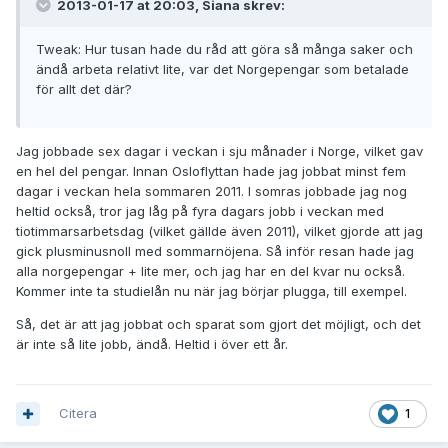
2013-01-17 at 20:03, Siana skrev:
Tweak: Hur tusan hade du råd att göra så många saker och
ändå arbeta relativt lite, var det Norgepengar som betalade
för allt det där?
Jag jobbade sex dagar i veckan i sju månader i Norge, vilket gav
en hel del pengar. Innan Osloflyttan hade jag jobbat minst fem
dagar i veckan hela sommaren 2011. I somras jobbade jag nog
heltid också, tror jag låg på fyra dagars jobb i veckan med
tiotimmarsarbetsdag (vilket gällde även 2011), vilket gjorde att jag
gick plusminusnoll med sommarnöjena. Så inför resan hade jag
alla norgepengar + lite mer, och jag har en del kvar nu också.
Kommer inte ta studielån nu när jag börjar plugga, till exempel.
Så, det är att jag jobbat och sparat som gjort det möjligt, och det
är inte så lite jobb, ändå. Heltid i över ett år.
Citera
1