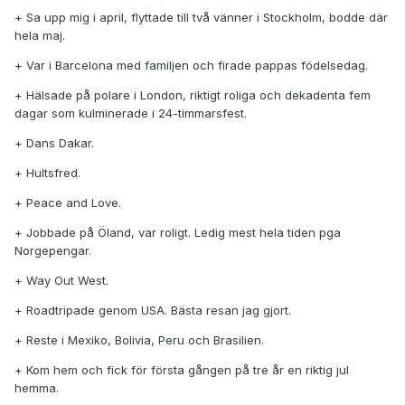
+ Sa upp mig i april, flyttade till två vänner i Stockholm, bodde där
hela maj.
+ Var i Barcelona med familjen och firade pappas födelsedag.
+ Hälsade på polare i London, riktigt roliga och dekadenta fem
dagar som kulminerade i 24-timmarsfest.
+ Dans Dakar.
+ Hultsfred.
+ Peace and Love.
+ Jobbade på Öland, var roligt. Ledig mest hela tiden pga
Norgepengar.
+ Way Out West.
+ Roadtripade genom USA. Bästa resan jag gjort.
+ Reste i Mexiko, Bolivia, Peru och Brasilien.
+ Kom hem och fick för första gången på tre år en riktig jul
hemma.