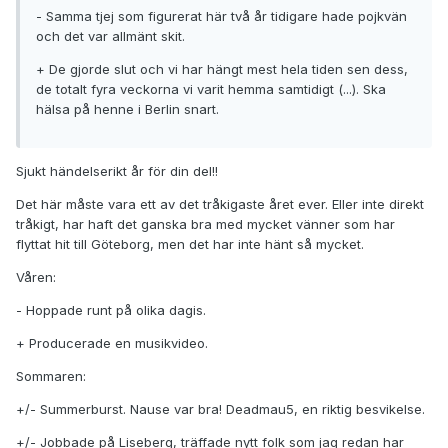
- Samma tjej som figurerat här två år tidigare hade pojkvän
och det var allmänt skit.
+ De gjorde slut och vi har hängt mest hela tiden sen dess,
de totalt fyra veckorna vi varit hemma samtidigt (...). Ska
hälsa på henne i Berlin snart.
Sjukt händelserikt år för din del!!
Det här måste vara ett av det tråkigaste året ever. Eller inte direkt
tråkigt, har haft det ganska bra med mycket vänner som har
flyttat hit till Göteborg, men det har inte hänt så mycket.
Våren:
- Hoppade runt på olika dagis.
+ Producerade en musikvideo.
Sommaren:
+/- Summerburst. Nause var bra! Deadmau5, en riktig besvikelse.
+/- Jobbade på Liseberg, träffade nytt folk som jag redan har