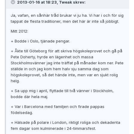
2013-01-16 at 18:23, Tweak skrev:
Ja, vafan, en sånhär tråd brukar vi ju ha. Vi har i och för sig
tappat de flesta traditioner, men det här är inte så jobbigt.
Mitt 2012:
+ Bodde i Oslo, tjänade pengar.
+ Åkte till Göteborg för att skriva högskoleprovet och gå på
Pete Doherty, hyrde en lägenhet och massa
Stockholmsvänner jag inte träffat på månader kom ner. Pete
ställde in och jag kom hem halv sju samma dag som
högskoleprovet, så det hände inte, men var en sjukt rolig
helg.
+ Sa upp mig i april, flyttade till två vänner i Stockholm,
bodde där hela maj.
+ Var i Barcelona med familjen och firade pappas
födelsedag.
+ Hälsade på polare i London, riktigt roliga och dekadenta
fem dagar som kulminerade i 24-timmarsfest.