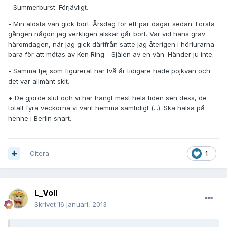
- Summerburst. Förjävligt.
- Min äldsta vän gick bort. Årsdag för ett par dagar sedan. Första
gången någon jag verkligen älskar går bort. Var vid hans grav
häromdagen, när jag gick därifrån satte jag återigen i hörlurarna
bara för att mötas av Ken Ring - Själen av en vän. Händer ju inte.
- Samma tjej som figurerat här två år tidigare hade pojkvän och
det var allmänt skit.
+ De gjorde slut och vi har hängt mest hela tiden sen dess, de
totalt fyra veckorna vi varit hemma samtidigt (...). Ska hälsa på
henne i Berlin snart.
Citera
1
L_Voll
Skrivet
16 januari, 2013