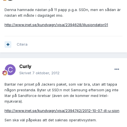
Denna hamnade nästan på 11 papp p.g.a. SSDn, men en sådan är
nästan ett måste i dagsläget imo.
http://www.inet.se/kundvagn/visa/2394628/illusiondator01
Citera
Curly
Skrivet
7 oktober, 2012
Bantar ner priset på Jackers paket, som var bra, utan att tappa
någon prestanda. Byter ut SSD:n mot Samsung eftersom jag inte
litar på Sandforce-kretsar (även om de kommer med Intel-
mjukvara).
http://www.inet.se/kundvagn/visa/2394742/2012-10-07-ill-u-sion
Sen ska väl påpekas att det saknas operativsystem.