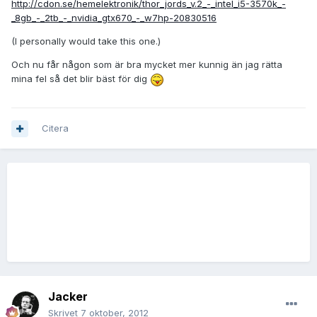
http://cdon.se/hemelektronik/thor_jords_v.2_-_intel_i5-3570k_-
_8gb_-_2tb_-_nvidia_gtx670_-_w7hp-20830516
(I personally would take this one.)
Och nu får någon som är bra mycket mer kunnig än jag rätta
mina fel så det blir bäst för dig
Citera
Jacker
Skrivet
7 oktober, 2012