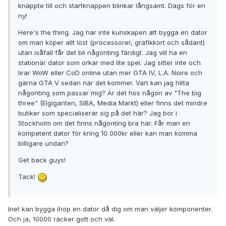
knäppte till och startknappen blinkar långsamt. Dags för en
ny!
Here's the thing. Jag har inte kunskapen att bygga en dator
om man köper allt löst (processorer, grafikkort och sådant)
utan isåfall får det bli någonting färdigt. Jag vill ha en
stationär dator som orkar med lite spel. Jag sitter inte och
lirar WoW eller CoD online utan mer GTA IV, L.A. Noire och
gärna GTA V sedan när det kommer. Vart kan jag hitta
någonting som passar mig? Är det hos någon av "The big
three" (Elgiganten, SIBA, Media Markt) eller finns det mindre
butiker som specialiserar sig på det här? Jag bor i
Stockholm om det finns någonting bra här. Får man en
kompetent dator för kring 10 000kr eller kan man komma
billigare undan?
Get back guys!
Tack!
Inet kan bygga ihop en dator då dig om man väljer komponenter.
Och ja, 10000 räcker gott och väl.