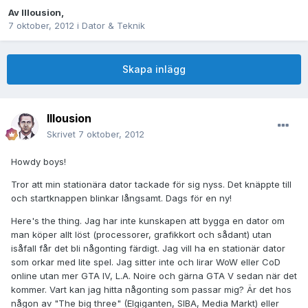
Av
Illousion
,
7 oktober, 2012
i
Dator & Teknik
Skapa inlägg
Illousion
Skrivet
7 oktober, 2012
Howdy boys!
Tror att min stationära dator tackade för sig nyss. Det knäppte till
och startknappen blinkar långsamt. Dags för en ny!
Here's the thing. Jag har inte kunskapen att bygga en dator om
man köper allt löst (processorer, grafikkort och sådant) utan
isåfall får det bli någonting färdigt. Jag vill ha en stationär dator
som orkar med lite spel. Jag sitter inte och lirar WoW eller CoD
online utan mer GTA IV, L.A. Noire och gärna GTA V sedan när det
kommer. Vart kan jag hitta någonting som passar mig? Är det hos
någon av "The big three" (Elgiganten, SIBA, Media Markt) eller