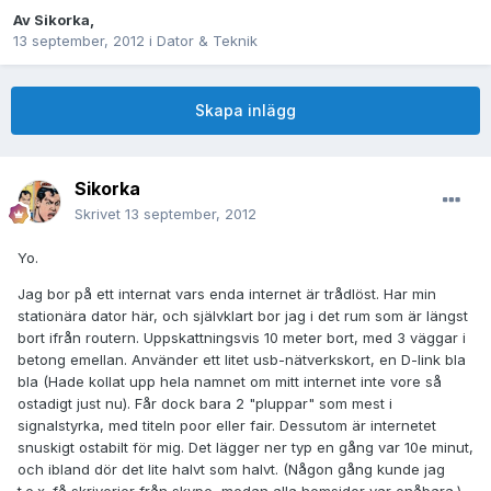
Av
Sikorka
,
13 september, 2012
i
Dator & Teknik
Skapa inlägg
Sikorka
Skrivet
13 september, 2012
Yo.
Jag bor på ett internat vars enda internet är trådlöst. Har min
stationära dator här, och självklart bor jag i det rum som är längst
bort ifrån routern. Uppskattningsvis 10 meter bort, med 3 väggar i
betong emellan. Använder ett litet usb-nätverkskort, en D-link bla
bla (Hade kollat upp hela namnet om mitt internet inte vore så
ostadigt just nu). Får dock bara 2 "pluppar" som mest i
signalstyrka, med titeln poor eller fair. Dessutom är internetet
snuskigt ostabilt för mig. Det lägger ner typ en gång var 10e minut,
och ibland dör det lite halvt som halvt. (Någon gång kunde jag