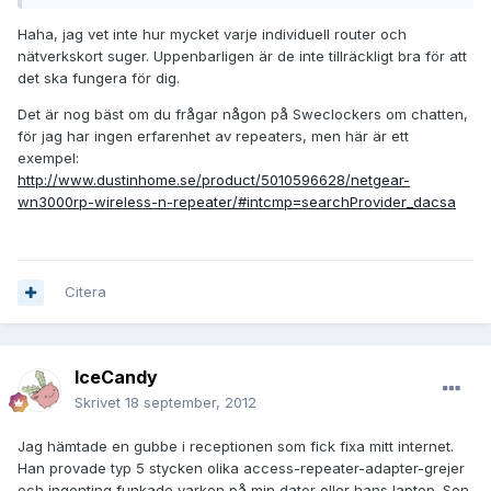
Haha, jag vet inte hur mycket varje individuell router och
nätverkskort suger. Uppenbarligen är de inte tillräckligt bra för att
det ska fungera för dig.
Det är nog bäst om du frågar någon på Sweclockers om chatten,
för jag har ingen erfarenhet av repeaters, men här är ett
exempel:
http://www.dustinhome.se/product/5010596628/netgear-
wn3000rp-wireless-n-repeater/#intcmp=searchProvider_dacsa
Citera
IceCandy
Skrivet
18 september, 2012
Jag hämtade en gubbe i receptionen som fick fixa mitt internet.
Han provade typ 5 stycken olika access-repeater-adapter-grejer
och ingenting funkade varken på min dator eller hans laptop. Sen