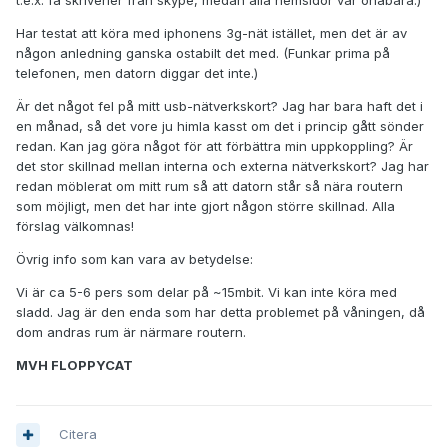
t.e.x. få skriverier från skype, medan alla hemsidor var onåbara.)
Har testat att köra med iphonens 3g-nät istället, men det är av
någon anledning ganska ostabilt det med. (Funkar prima på
telefonen, men datorn diggar det inte.)
Är det något fel på mitt usb-nätverkskort? Jag har bara haft det i
en månad, så det vore ju himla kasst om det i princip gått sönder
redan. Kan jag göra något för att förbättra min uppkoppling? Är
det stor skillnad mellan interna och externa nätverkskort? Jag har
redan möblerat om mitt rum så att datorn står så nära routern
som möjligt, men det har inte gjort någon större skillnad. Alla
förslag välkomnas!
Övrig info som kan vara av betydelse:
Vi är ca 5-6 pers som delar på ~15mbit. Vi kan inte köra med
sladd. Jag är den enda som har detta problemet på våningen, då
dom andras rum är närmare routern.
MVH FLOPPYCAT
Citera