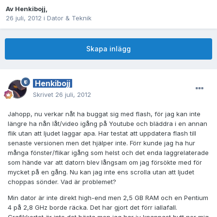
Av
Henkibojj
,
26 juli, 2012
i
Dator & Teknik
Skapa inlägg
Henkibojj
Skrivet
26 juli, 2012
Jahopp, nu verkar nåt ha buggat sig med flash, för jag kan inte
längre ha nån låt/video igång på Youtube och bläddra i en annan
flik utan att ljudet laggar apa. Har testat att uppdatera flash till
senaste versionen men det hjälper inte. Förr kunde jag ha hur
många fönster/flikar igång som helst och det enda laggrelaterade
som hände var att datorn blev långsam om jag försökte med för
mycket på en gång. Nu kan jag inte ens scrolla utan att ljudet
choppas sönder. Vad är problemet?
Min dator är inte direkt high-end men 2,5 GB RAM och en Pentium
4 på 2,8 GHz borde räcka. Det har gjort det förr iallafall.