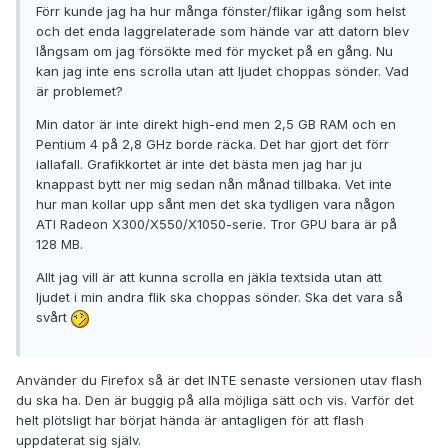
Förr kunde jag ha hur många fönster/flikar igång som helst
och det enda laggrelaterade som hände var att datorn blev
långsam om jag försökte med för mycket på en gång. Nu
kan jag inte ens scrolla utan att ljudet choppas sönder. Vad
är problemet?
Min dator är inte direkt high-end men 2,5 GB RAM och en
Pentium 4 på 2,8 GHz borde räcka. Det har gjort det förr
iallafall. Grafikkortet är inte det bästa men jag har ju
knappast bytt ner mig sedan nån månad tillbaka. Vet inte
hur man kollar upp sånt men det ska tydligen vara någon
ATI Radeon X300/X550/X1050-serie. Tror GPU bara är på
128 MB.
Allt jag vill är att kunna scrolla en jäkla textsida utan att
ljudet i min andra flik ska choppas sönder. Ska det vara så
svårt
Använder du Firefox så är det INTE senaste versionen utav flash
du ska ha. Den är buggig på alla möjliga sätt och vis. Varför det
helt plötsligt har börjat hända är antagligen för att flash
uppdaterat sig själv.