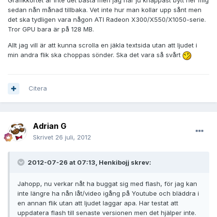
Grafikkortet är inte det bästa men jag har ju knappast bytt ner mig
sedan nån månad tillbaka. Vet inte hur man kollar upp sånt men
det ska tydligen vara någon ATI Radeon X300/X550/X1050-serie.
Tror GPU bara är på 128 MB.
Allt jag vill är att kunna scrolla en jäkla textsida utan att ljudet i
min andra flik ska choppas sönder. Ska det vara så svårt
Citera
Adrian G
Skrivet
26 juli, 2012
2012-07-26 at 07:13, Henkibojj skrev:
Jahopp, nu verkar nåt ha buggat sig med flash, för jag kan
inte längre ha nån låt/video igång på Youtube och bläddra i
en annan flik utan att ljudet laggar apa. Har testat att
uppdatera flash till senaste versionen men det hjälper inte.