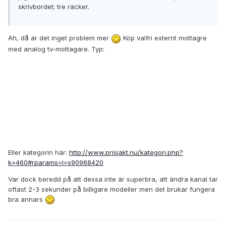
skrivbordet; tre räcker.
Ah, då är det inget problem mer
Köp valfri externt mottagre
med analog tv-mottagare. Typ:
Eller kategorin här:
http://www.prisjakt.nu/kategori.php?
k=460#rparams=l=s90968420
Var dock beredd på att dessa inte är superbra, att ändra kanal tar
oftast 2-3 sekunder på billigare modeller men det brukar fungera
bra annars