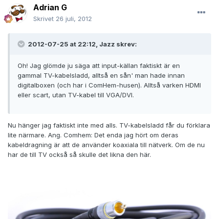
Adrian G
Skrivet
26 juli, 2012
2012-07-25 at 22:12, Jazz skrev:
Oh! Jag glömde ju säga att input-källan faktiskt är en
gammal TV-kabelsladd, alltså en sån' man hade innan
digitalboxen (och har i ComHem-husen). Alltså varken HDMI
eller scart, utan TV-kabel till VGA/DVI.
Nu hänger jag faktiskt inte med alls. TV-kabelsladd får du förklara
lite närmare. Ang. Comhem: Det enda jag hört om deras
kabeldragning är att de använder koaxiala till nätverk. Om de nu
har de till TV också så skulle det likna den här.