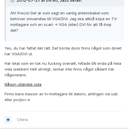
2012-07-27 at 09:40, Jazz skrev:
Ah! Precis! Det är som sagt en vanlig antennkabel som
behöver omvandlas till VGA/DVI. Jag ska alltså köpa en TV-
mottagare och en scart -> VGA (eller) DVI för att få ihop
det?
Yes, du har fattat det rätt. Det borde dock finns något som direkt
har VGA/DVI ut.
Har letat som en tok nu fucking överallt, hittade EN enda på hela
vida webben! Helt otroligt, verkar inte finns något sådant här
någonstans.
Någon utländsk sida
Finns bara massor av tv-mottagare till datorn, antingen via usb
eller pci/pci-e
Citera