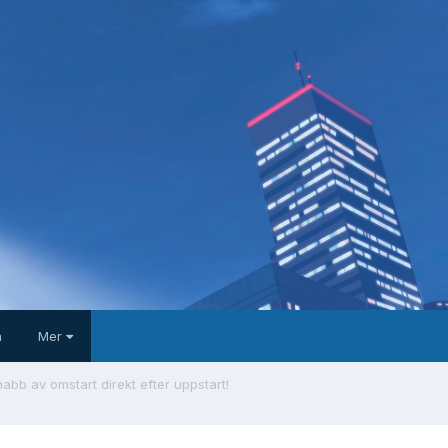
a
Mer
nabb av omstart direkt efter uppstart!