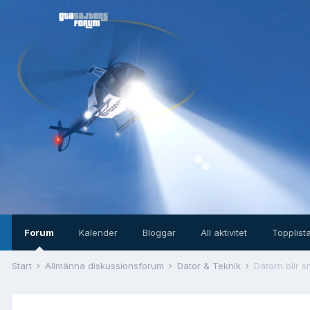
Forum
Kalender
Bloggar
All aktivitet
Topplist
Start
Allmänna diskussionsforum
Dator & Teknik
Datorn blir s