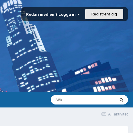
Registrera dig
Redan medlem? Logga in
All aktivitet