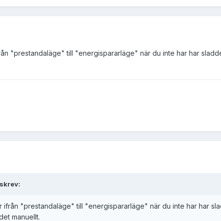
 ifrån "prestandaläge" till "energispararläge" när du inte har har sla
skrev:
går ifrån "prestandaläge" till "energispararläge" när du inte har har 
et manuellt.