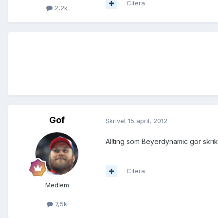
Citera
2,2k
Gof
Skrivet
15 april, 2012
Allting som Beyerdynamic gör skrik
Citera
Medlem
7,5k