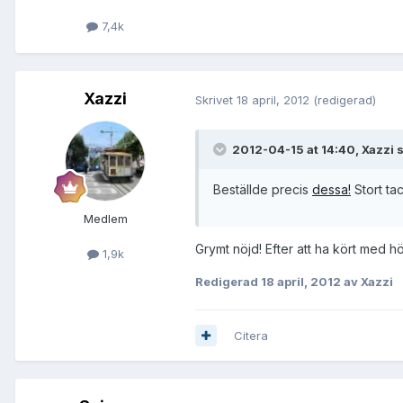
7,4k
Xazzi
Skrivet
18 april, 2012
(redigerad)
2012-04-15 at 14:40, Xazzi 
Beställde precis
dessa!
Stort ta
Medlem
Grymt nöjd! Efter att ha kört med h
1,9k
Redigerad
18 april, 2012
av Xazzi
Citera