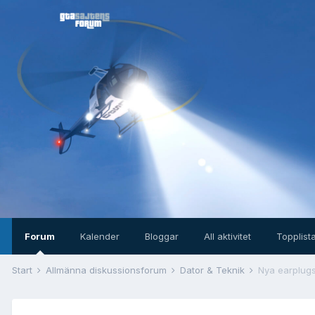
Forum
Kalender
Bloggar
All aktivitet
Topplist
Start
Allmänna diskussionsforum
Dator & Teknik
Nya earplugs