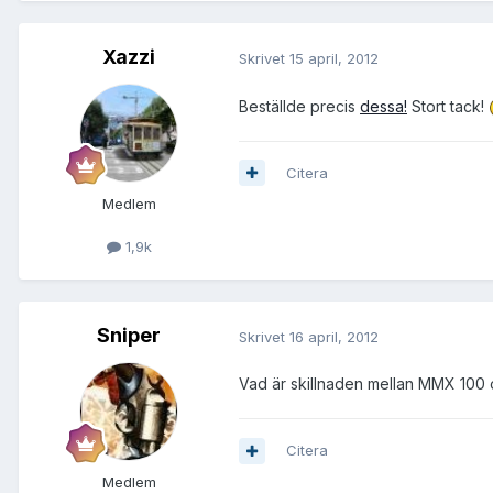
Xazzi
Skrivet
15 april, 2012
Beställde precis
dessa!
Stort tack!
Citera
Medlem
1,9k
Sniper
Skrivet
16 april, 2012
Vad är skillnaden mellan MMX 100 o
Citera
Medlem