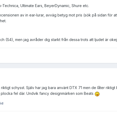
o-Technica, Ultimate Ears, BeyerDynamic, Shure etc.
censionen av in ear-lurar, avväg betyg mot pris (sök på sidan för att
het.
(S4), men jag avråder dig starkt från dessa trots att ljudet är okej fö
tigt schysst. Själv har jag bara använt DTX 71 men de låter riktigt
tt plocka fel där. Undvik fancy designmärken som Beats
id