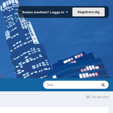
Registrera dig
Redan medlem? Logga in
All aktivitet