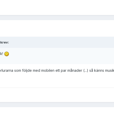
skrev:
ck!
örlurarna som följde med mobilen ett par månader (...) så känns musi