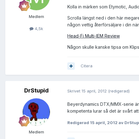
Kolla in märken som Etymotic, Audi
Medlem
Scrolla längst ned i den här megare
någon vettig återförsäljare i din när
4,5k
Head-Fi Multi-IEM Review
Någon skulle kanske tipsa om Klipsch 
Citera
DrStupid
Skrivet
15 april, 2012
(redigerad)
Beyerdynamics DTX/MMX-serie är rik
kompetenta lurar så det är svårt a
Redigerad
15 april, 2012
av DrStup
Medlem