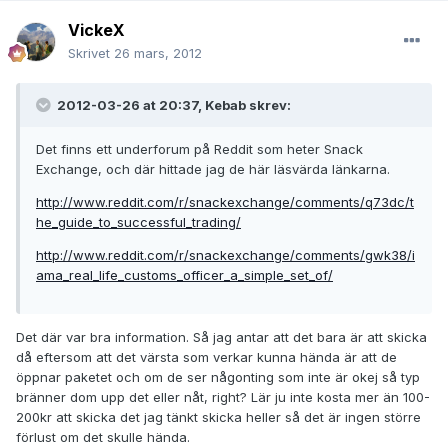
VickeX
Skrivet
26 mars, 2012
2012-03-26 at 20:37, Kebab skrev:
Det finns ett underforum på Reddit som heter Snack
Exchange, och där hittade jag de här läsvärda länkarna.
http://www.reddit.com/r/snackexchange/comments/q73dc/t
he_guide_to_successful_trading/
http://www.reddit.com/r/snackexchange/comments/gwk38/i
ama_real_life_customs_officer_a_simple_set_of/
Det där var bra information. Så jag antar att det bara är att skicka
då eftersom att det värsta som verkar kunna hända är att de
öppnar paketet och om de ser någonting som inte är okej så typ
bränner dom upp det eller nåt, right? Lär ju inte kosta mer än 100-
200kr att skicka det jag tänkt skicka heller så det är ingen större
förlust om det skulle hända.