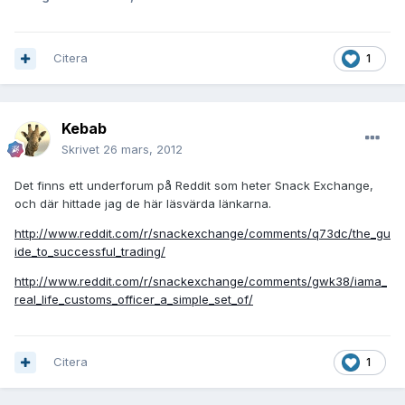
Citera
1
Kebab
Skrivet
26 mars, 2012
Det finns ett underforum på Reddit som heter Snack Exchange,
och där hittade jag de här läsvärda länkarna.
http://www.reddit.com/r/snackexchange/comments/q73dc/the_gu
ide_to_successful_trading/
http://www.reddit.com/r/snackexchange/comments/gwk38/iama_
real_life_customs_officer_a_simple_set_of/
Citera
1