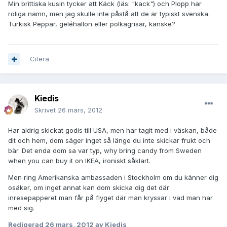
Min brittiska kusin tycker att Käck (läs: "kack") och Plopp har
roliga namn, men jag skulle inte påstå att de är typiskt svenska.
Turkisk Peppar, geléhallon eller polkagrisar, kanske?
Citera
Kiedis
Skrivet
26 mars, 2012
Har aldrig skickat godis till USA, men har tagit med i väskan, både
dit och hem, dom säger inget så länge du inte skickar frukt och
bär. Det enda dom sa var typ, why bring candy from Sweden
when you can buy it on IKEA, ironiskt såklart.
Men ring Amerikanska ambassaden i Stockholm om du känner dig
osäker, om inget annat kan dom skicka dig det där
inresepapperet man får på flyget där man kryssar i vad man har
med sig.
Redigerad
26 mars, 2012
av Kiedis