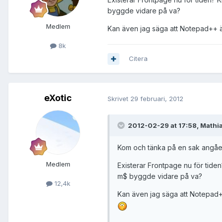
byggde vidare på va?
Medlem
Kan även jag säga att Notepad++ är
8k
Citera
eXotic
Skrivet
29 februari, 2012
2012-02-29 at 17:58, Mathia
Kom och tänka på en sak angåend
Medlem
Existerar Frontpage nu för tiden
m$ byggde vidare på va?
12,4k
Kan även jag säga att Notepad++ 