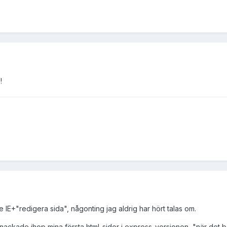
!
E+"redigera sida", någonting jag aldrig har hört talas om.
nackade ihop mina första html-sidor i express-versionen, "när det beg