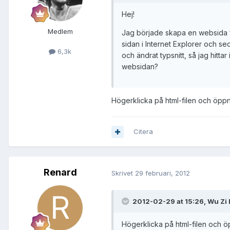
Hej!
Medlem
Jag började skapa en websida f
sidan i Internet Explorer och se
6,3k
och ändrat typsnitt, så jag hitta
websidan?
Högerklicka på html-filen och öpp
Citera
Renard
Skrivet
29 februari, 2012
2012-02-29 at 15:26, Wu Zi 
Högerklicka på html-filen och 