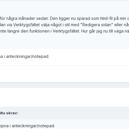
ör några månader sedan. Den ligger nu sparad som html-fil på min d
dan via Verktygsfältet välja något i stil med "Redigera sidan" eller n
r inte längre den funktionen i Verktygsfältet. Hur går jag nu till väga 
na i anteckningar/notepad.
Mu skrev:
öppna i anteckningar/notepad.