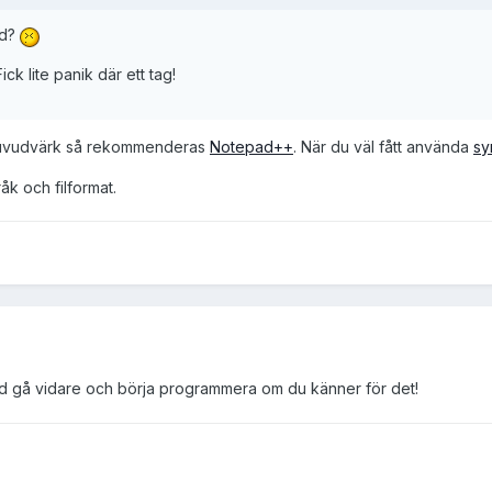
ed?
ck lite panik där ett tag!
 huvudvärk så rekommenderas
Notepad++
. När du väl fått använda
sy
åk och filformat.
d gå vidare och börja programmera om du känner för det!