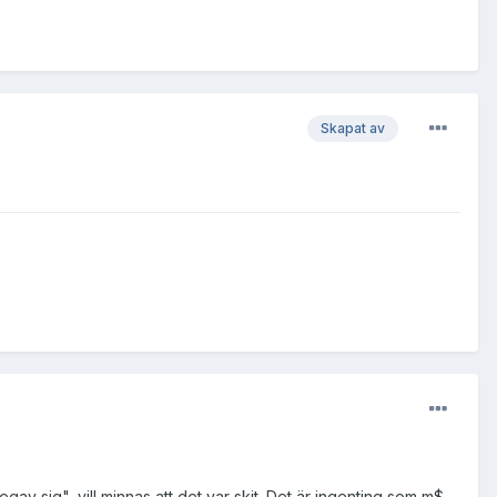
Skapat av
av sig", vill minnas att det var skit. Det är ingenting som m$