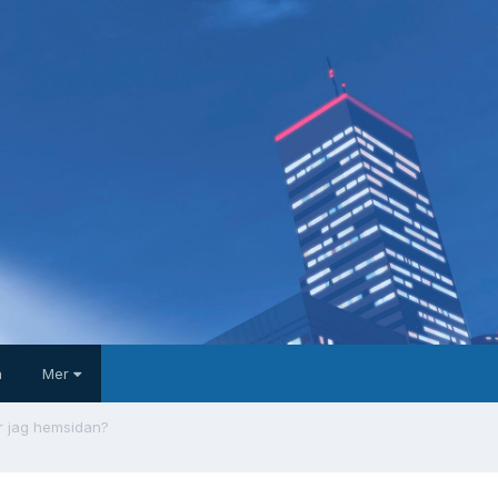
a
Mer
r jag hemsidan?