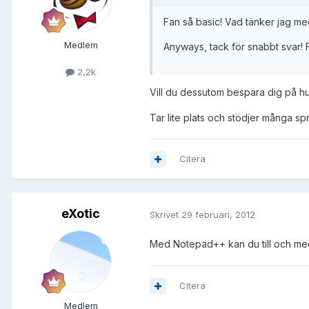
Fan så basic! Vad tänker jag m
Medlem
Anyways, tack för snabbt svar! Fi
2,2k
Vill du dessutom bespara dig på
Tar lite plats och stödjer många spr
Citera
eXotic
Skrivet
29 februari, 2012
Med Notepad++ kan du till och me
Citera
Medlem