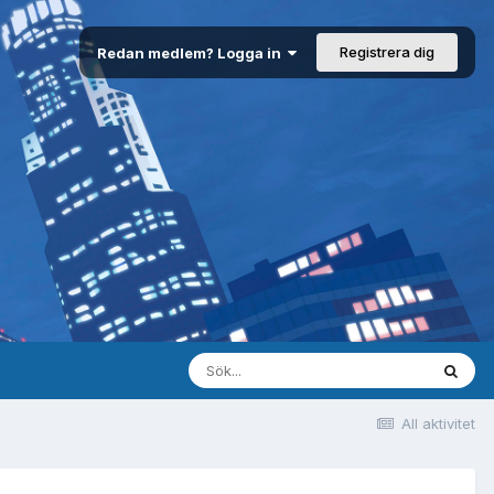
Registrera dig
Redan medlem? Logga in
All aktivitet