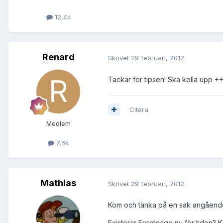
12,4k
Renard
Skrivet
29 februari, 2012
Tackar för tipsen! Ska kolla upp ++
Citera
Medlem
7,6k
Mathias
Skrivet
29 februari, 2012
Kom och tänka på en sak angående I
Existerar Frontpage nu för tiden? K