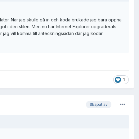
ator. När jag skulle gå in och koda brukade jag bara öppna
ågot i den stilen. Men nu har Internet Explorer upgraderats
när jag vill komma till anteckningssidan där jag kodar
1
Skapat av