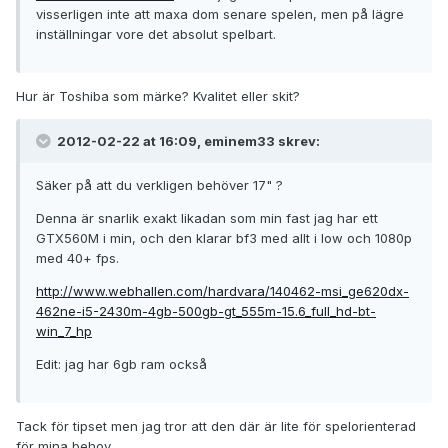
visserligen inte att maxa dom senare spelen, men på lägre
inställningar vore det absolut spelbart.
Hur är Toshiba som märke? Kvalitet eller skit?
2012-02-22 at 16:09, eminem33 skrev:
Säker på att du verkligen behöver 17" ?
Denna är snarlik exakt likadan som min fast jag har ett
GTX560M i min, och den klarar bf3 med allt i low och 1080p
med 40+ fps.
http://www.webhallen.com/hardvara/140462-msi_ge620dx-
462ne-i5-2430m-4gb-500gb-gt_555m-15.6_full_hd-bt-
win_7_hp
Edit: jag har 6gb ram också
Tack för tipset men jag tror att den där är lite för spelorienterad
för mina behov.