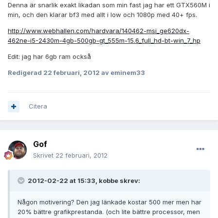
Denna är snarlik exakt likadan som min fast jag har ett GTX560M i
min, och den klarar bf3 med allt i low och 1080p med 40+ fps.
http://www.webhallen.com/hardvara/140462-msi_ge620dx-
462ne-i5-2430m-4gb-500gb-gt_555m-15.6_full_hd-bt-win_7_hp
Edit: jag har 6gb ram också
Redigerad
22 februari, 2012
av eminem33
Citera
Gof
Skrivet
22 februari, 2012
2012-02-22 at 15:33, kobbe skrev:
Någon motivering? Den jag länkade kostar 500 mer men har
20% bättre grafikprestanda. (och lite bättre processor, men