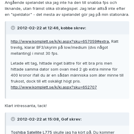
Angående spelandet ska jag inte ha den till snabba fps och
liknande, utan främst olika strategispel. Jag letar alltså inte efter
en "speldator" - det mesta av spelandet gör jag på min stationära.
2012-02-22 at 12:46, kobbe skrev:
http://www.komplett.se/k/ki.aspx?sku=657059#extra,
Rätt
trevlig, klarar BF3/skyrim på low/medium (dvs något
mellanting) i minst 30 fps.
Letade ett tag, hittade inget bättre för ett bra pris men
hittade samma dator som ovan med 2 gb extra minne för
400 kronor ifall du är en sådan människa som äter minne till
frukost, dock till ett oskäligt högt pris.
http://www.komplett.se/k/ki.aspx?sku=652707
Klart intressanta, tack!
2012-02-22 at 15:08, Gof skrev:
Toshiba Satellite L775
skulle jag ha kört på. Du kommer