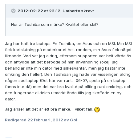
2012-02-22 at 23:12, Umberto skrev:
Hur är Toshiba som märke? Kvalitet eller skit?
Jag har haft tre laptops. En Toshiba, en Asus och en MSI. Min MSI
fick kortslutning på moderkortet helt random, min Asus fick något
liknande. Vad vet jag aldrig, eftersom supporten var helt värdelös
och antydde att det berodde på min användning (okej, jag
behandlar inte min dator med silkesvantar, men jag kastar inte
omkring den heller). Den Toshiban jag hade var visserligen aldrig
någon spellaptop (Det här var runt... 06-07, spela på en laptop
fanns inte då) men det var bra kvalité på allting runt omkring, och
den fungerade alldeles utmärkt ända tills jag skaffade en ny
dator.
Jag anser att det är ett bra märke, i vilket fall.
Redigerad
22 februari, 2012
av Gof