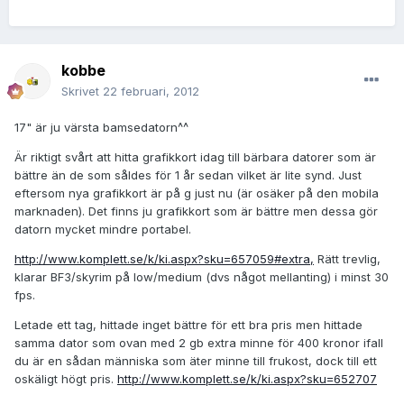
kobbe
Skrivet
22 februari, 2012
17" är ju värsta bamsedatorn^^
Är riktigt svårt att hitta grafikkort idag till bärbara datorer som är
bättre än de som såldes för 1 år sedan vilket är lite synd. Just
eftersom nya grafikkort är på g just nu (är osäker på den mobila
marknaden). Det finns ju grafikkort som är bättre men dessa gör
datorn mycket mindre portabel.
http://www.komplett.se/k/ki.aspx?sku=657059#extra,
Rätt trevlig,
klarar BF3/skyrim på low/medium (dvs något mellanting) i minst 30
fps.
Letade ett tag, hittade inget bättre för ett bra pris men hittade
samma dator som ovan med 2 gb extra minne för 400 kronor ifall
du är en sådan människa som äter minne till frukost, dock till ett
oskäligt högt pris.
http://www.komplett.se/k/ki.aspx?sku=652707