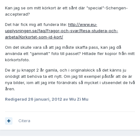
Kan jag se om mitt körkort är ett sånt där "special"-Schengen-
accepterad?
Det här fick mig att fundera lite:
http://www.eu-
upplysningen.se/faq/Fragor-och-svar/Resa-studera-och-
arbeta/Korkortet-som-id-kort/
Om det skulle vara så att jag måste skaffa pass, kan jag då
använda ett "gammalt" foto till passet? Hittade fler kopior från mitt
körkortsfoto.
De är ju knappt 2 år gamla, och i originalskick så det känns ju
onödigt att behöva ta ett nytt. Om jag till exempel påstår att de är
nya bilder, iom att jag inte förändrats så mycket i utseendet de två
åren.
Redigerad
26 januari, 2012
av Wu Zi Mu
Citera