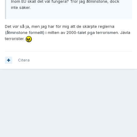
Inom EU skall det väl fungera? Tror jag åtminstone, dock
inte säker.
Det
var
så ja, men jag har för mig att de skärpte reglerna
(åtminstone formellt) i mitten av 2000-talet pga terrorismen. Jävla
terrorister.
Citera