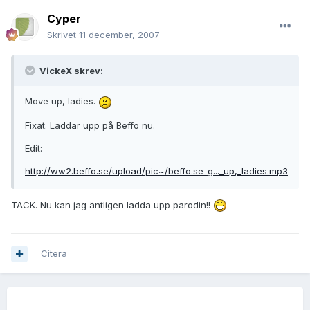
Cyper
Skrivet
11 december, 2007
VickeX skrev:
Move up, ladies.
Fixat. Laddar upp på Beffo nu.
Edit:
http://ww2.beffo.se/upload/pic~/beffo.se-g..._up,_ladies.mp3
TACK. Nu kan jag äntligen ladda upp parodin!!
Citera