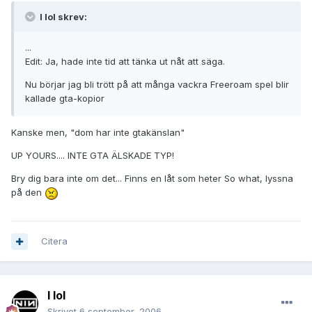
I lol skrev:
...
Edit: Ja, hade inte tid att tänka ut nåt att säga.
Nu börjar jag bli trött på att många vackra Freeroam spel blir
kallade gta-kopior
Kanske men, "dom har inte gtakänslan"
UP YOURS.... INTE GTA ÄLSKADE TYP!
Bry dig bara inte om det... Finns en låt som heter So what, lyssna
på den
Citera
I lol
Skrivet
6 september, 2006