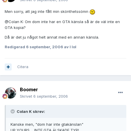
Men sorry, att jag inte fått min skönthetssömn
@Colan K: Om dom inte har en GTA känsla så är de väl inte en
GTA kopia?
Då är det ju något helt annat med en annan känsla.
Redigerad
6 september, 2006
av I lol
Citera
Boomer
Skrivet
6 september, 2006
Colan K skrev:
Kanske men, "dom har inte gtakänslan"
UP YOURS.... INTE GTA ÄLSKADE TYP!