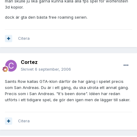
man skulle ju lika gärna kunna kalla alla fps spel för wolfenstein
3d kopior.
dock är gta den bästa free roaming serien.
Citera
Cortez
Skrivet
6 september, 2006
Saints Row kallas GTA-klon därför de har gäng i spelet precis
som San Andreas. Du är i ett gäng, du ska utrota ett annat gäng.
Precis som i San Andreas. "It's been done". Idéen har redan
utförts i ett tidigare spel, de gör den igen men de lägger till saker.
Citera