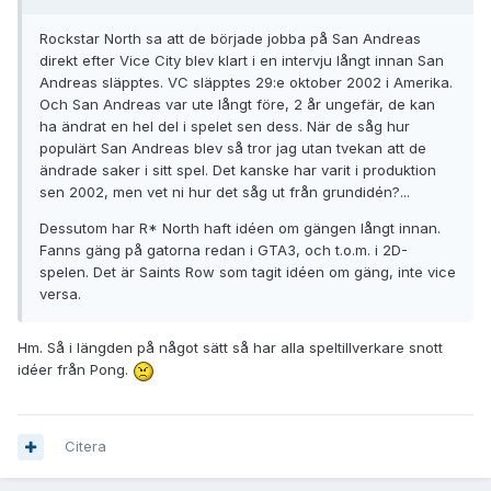
Rockstar North sa att de började jobba på San Andreas
direkt efter Vice City blev klart i en intervju långt innan San
Andreas släpptes. VC släpptes 29:e oktober 2002 i Amerika.
Och San Andreas var ute långt före, 2 år ungefär, de kan
ha ändrat en hel del i spelet sen dess. När de såg hur
populärt San Andreas blev så tror jag utan tvekan att de
ändrade saker i sitt spel. Det kanske har varit i produktion
sen 2002, men vet ni hur det såg ut från grundidén?...
Dessutom har R* North haft idéen om gängen långt innan.
Fanns gäng på gatorna redan i GTA3, och t.o.m. i 2D-
spelen. Det är Saints Row som tagit idéen om gäng, inte vice
versa.
Hm. Så i längden på något sätt så har alla speltillverkare snott
idéer från Pong.
Citera