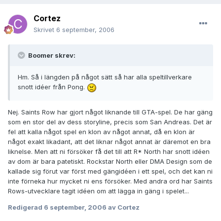
Cortez
Skrivet
6 september, 2006
Boomer skrev:
Hm. Så i längden på något sätt så har alla speltillverkare
snott idéer från Pong.
Nej. Saints Row har gjort något liknande till GTA-spel. De har gäng
som en stor del av dess storyline, precis som San Andreas. Det är
fel att kalla något spel en klon av något annat, då en klon är
något exakt likadant, att det liknar något annat är däremot en bra
liknelse. Men att ni försöker få det till att R* North har snott idéen
av dom är bara patetiskt. Rockstar North eller DMA Design som de
kallade sig förut var först med gängidéen i ett spel, och det kan ni
inte förneka hur mycket ni ens försöker. Med andra ord har Saints
Rows-utvecklare tagit idéen om att lägga in gäng i spelet...
Redigerad
6 september, 2006
av Cortez