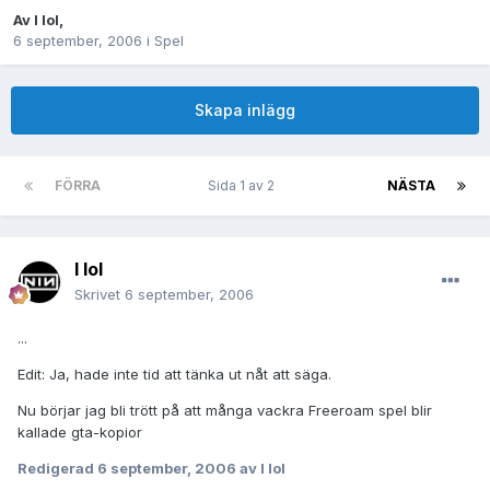
Av
I lol
,
6 september, 2006
i
Spel
Skapa inlägg
FÖRRA
Sida 1 av 2
NÄSTA
I lol
Skrivet
6 september, 2006
...
Edit: Ja, hade inte tid att tänka ut nåt att säga.
Nu börjar jag bli trött på att många vackra Freeroam spel blir
kallade gta-kopior
Redigerad
6 september, 2006
av I lol