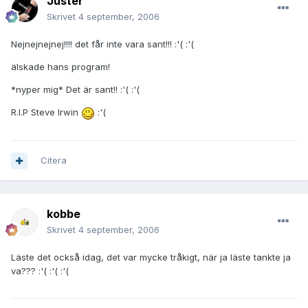
Juster
Skrivet
4 september, 2006
Nejnejnejnej!!!! det får inte vara sant!!! :'( :'(
älskade hans program!
*nyper mig* Det är sant!! :'( :'(
R.I.P Steve Irwin
:'(
Citera
kobbe
Skrivet
4 september, 2006
Läste det också idag, det var mycke tråkigt, när ja läste tankte ja
va??? :'( :'( :'(