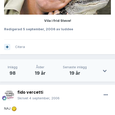
Vila i frid Steve!
Redigerad
5 september, 2006
av luddee
Citera
Inlägg
Ålder
Senaste inlägg
98
19 år
19 år
fido vercetti
Skrivet
4 september, 2006
NAJ