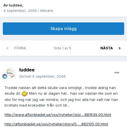
Av
luddee
,
4 september, 2006
i
Allmänt
Skapa inlägg
FÖRRA
Sida 1 av 5
NÄSTA
luddee
Skrivet
4 september, 2006
Trodde nästan att detta skulle vara omöjligt... trodde aldrig han
skulle dö
! Men nu är dagen här... han var nästan lite som en
idol för mig när jag var mindre, och jag tror alla har sett när han
brottats med krokodiler från och till...
http://www.aftonbladet.se/vss/nyheter/stor...,881639,00.html
http://aftonbladet.se/vss/nyheter/story/0,...,882105,00.html