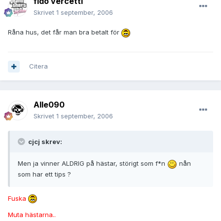
fido vercetti
Skrivet
1 september, 2006
Råna hus, det får man bra betalt för
Citera
Alle090
Skrivet
1 september, 2006
cjcj skrev:
Men ja vinner ALDRIG på hästar, störigt som f*n
nån
som har ett tips ?
Fuska
Muta hästarna..