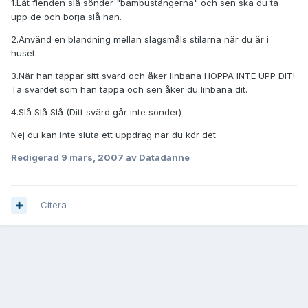
1.Låt fienden slå sönder "bambustängerna" och sen ska du ta
upp de och börja slå han.
2.Använd en blandning mellan slagsmåls stilarna när du är i
huset.
3.När han tappar sitt svärd och åker linbana HOPPA INTE UPP DIT!
Ta svärdet som han tappa och sen åker du linbana dit.
4.Slå Slå Slå (Ditt svärd går inte sönder)
Nej du kan inte sluta ett uppdrag när du kör det.
Redigerad
9 mars, 2007
av Datadanne
Citera