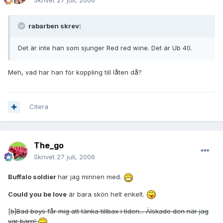
Skrivet
27 juli, 2006
rabarben skrev:
Det är inte han som sjunger Red red wine. Det är Ub 40.
Meh, vad har han för koppling till låten då?
Citera
The_go
Skrivet
27 juli, 2006
Buffalo soldier
har jag minnen med.
Could you be love
är bara skön helt enkelt.
[
b]Bad boys
får mig att tänka tillbax i tiden... Älskade den när jag
var barn!