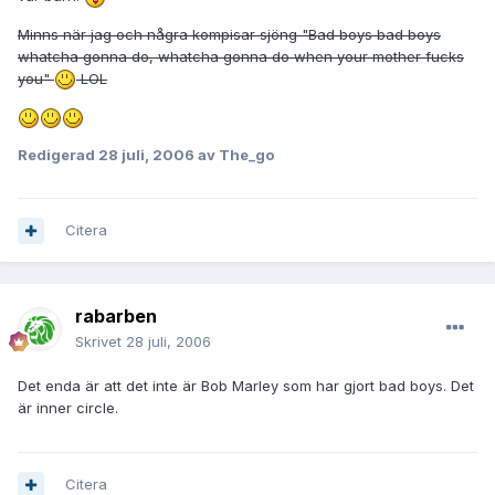
Minns när jag och några kompisar sjöng "Bad boys bad boys
whatcha gonna do, whatcha gonna do when your mother fucks
you"
LOL
Redigerad
28 juli, 2006
av The_go
Citera
rabarben
Skrivet
28 juli, 2006
Det enda är att det inte är Bob Marley som har gjort bad boys. Det
är inner circle.
Citera