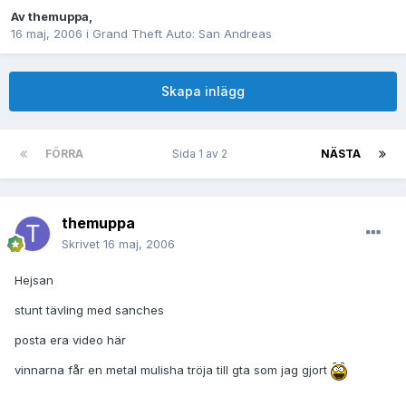
Av
themuppa
,
16 maj, 2006
i
Grand Theft Auto: San Andreas
Skapa inlägg
FÖRRA
Sida 1 av 2
NÄSTA
themuppa
Skrivet
16 maj, 2006
Hejsan
stunt tävling med sanches
posta era video här
vinnarna får en metal mulisha tröja till gta som jag gjort