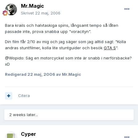
Mr.Magic
Skrivet
22 maj, 2006
Bara krails och halvtaskiga spins, långsamt tempo så låten
passade inte, prova snabba upp "voracityn".
Din film får 2/10 av mig och jag säger som jag alltid sagt: "Kolla
andras stuntfilmer, kolla lite stuntguider och besök
GTA S
".
@Wopido: Säg en motorcyckel som inte är snabb i nerförsbacke?
xD
Redigerad
22 maj, 2006
av Mr.Magic
Citera
2 weeks later...
Cyper