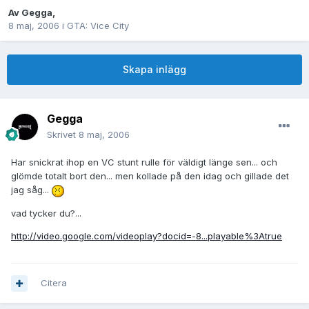
Av
Gegga
,
8 maj, 2006
i
GTA: Vice City
Skapa inlägg
Gegga
Skrivet
8 maj, 2006
Har snickrat ihop en VC stunt rulle för väldigt länge sen... och
glömde totalt bort den... men kollade på den idag och gillade det
jag såg...
vad tycker du?...
http://video.google.com/videoplay?docid=-8...playable%3Atrue
Citera