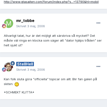
http://www.gtasajten.com/forum/index.php?s...=13790&hl=mobil
mr_tobbe
Skrivet
3 maj, 2006
Allvarligt talat, hur är det möjligt att särskriva så mycket!? Det
måste väl ringa en klocka som säger att "dator hjälps tråden" ser
helt sjukt ut?
StellHell
Skrivet
3 maj, 2006
Kan folk sluta göra "officiella" topicar om allt. Blir fan galen på
skiten.
*SCHMEKT KLITTA*