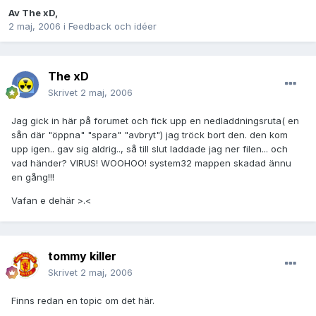
Av
The xD
,
2 maj, 2006
i
Feedback och idéer
The xD
Skrivet
2 maj, 2006
Jag gick in här på forumet och fick upp en nedladdningsruta( en
sån där "öppna" "spara" "avbryt") jag tröck bort den. den kom
upp igen.. gav sig aldrig.., så till slut laddade jag ner filen... och
vad händer? VIRUS! WOOHOO! system32 mappen skadad ännu
en gång!!!
Vafan e dehär >.<
tommy killer
Skrivet
2 maj, 2006
Finns redan en topic om det här.