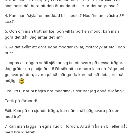
som helst då, bara att den är moddad eller är det begränsat?
4. Kan man 'styla' en moddad bil i spelet? Hos firman i västra SF
t.ex.?
5. Och om man tröttnar lite, och vill ta bort en modd, kan man
göra det då? Jag antar det iaf!?
6. Är det svårt att göra egna moddar (bilar, motorcyklar etc.) och
hur?
Hoppas att någon snäll själ tar sig tid att svara på dessa frågor.
Jag gråter en glädjetår isf! Försök att inte bara läsa en fråga och
ge svar på den, svara på så många du kan och så detaljerat så
möjligt!
Lite OffT, har ni några bra modding-sidor när jag ändå é igång?
Tack på förhand!
Edit: Kom på en sjunde fråga, kan nån snäll påg svara på den
med tro?
7. Kan man lägga in egna ljud till fordon. Alltså från en bil eller nåt
med bra kvalitet?