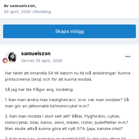
Av
samuelszon
,
29 april, 2006
i
Modding
Skapa inlägg
samuelszon
Skrivet
29 april, 2006
Har tänkt att inhandla SA till datorn nu till två anledningar: Kunna
printscreena (skoj) och för att kunna modda.
Så jag har lite frågor ang. modding:
1. Kan man ändra max hastighet/acc. m.m. när man moddar? Så
man gör en jättesnabb bil/motorcykel m.m.?
2. Kan man modda i stort sett allt? Båtar, Flygfordon, cyklar,
motorcyklar, bilar, banor, skins, kläder, röster, ljudeffekter m.m.?
Man skulle alltså kunna göra ett nytt GTA (jaja, kanske inte)?
3. Kan man t.ex. respraya en moddad bil? Är det som vilken bil