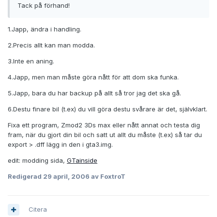
Tack på förhand!
1.Japp, ändra i handling.
2.Precis allt kan man modda.
3.Inte en aning.
4.Japp, men man måste göra nått för att dom ska funka.
5.Japp, bara du har backup på allt så tror jag det ska gå.
6.Destu finare bil (t.ex) du vill göra destu svårare är det, självklart.
Fixa ett program, Zmod2 3Ds max eller nått annat och testa dig
fram, när du gjort din bil och satt ut allt du måste (t.ex) så tar du
export > .dff lägg in den i gta3.img.
edit: modding sida,
GTainside
Redigerad
29 april, 2006
av FoxtroT
Citera