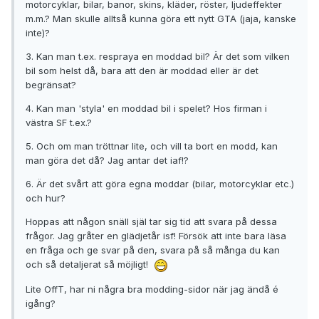
motorcyklar, bilar, banor, skins, kläder, röster, ljudeffekter
m.m.? Man skulle alltså kunna göra ett nytt GTA (jaja, kanske
inte)?
3. Kan man t.ex. respraya en moddad bil? Är det som vilken
bil som helst då, bara att den är moddad eller är det
begränsat?
4. Kan man 'styla' en moddad bil i spelet? Hos firman i
västra SF t.ex.?
5. Och om man tröttnar lite, och vill ta bort en modd, kan
man göra det då? Jag antar det iaf!?
6. Är det svårt att göra egna moddar (bilar, motorcyklar etc.)
och hur?
Hoppas att någon snäll själ tar sig tid att svara på dessa
frågor. Jag gråter en glädjetår isf! Försök att inte bara läsa
en fråga och ge svar på den, svara på så många du kan
och så detaljerat så möjligt!
Lite OffT, har ni några bra modding-sidor när jag ändå é
igång?