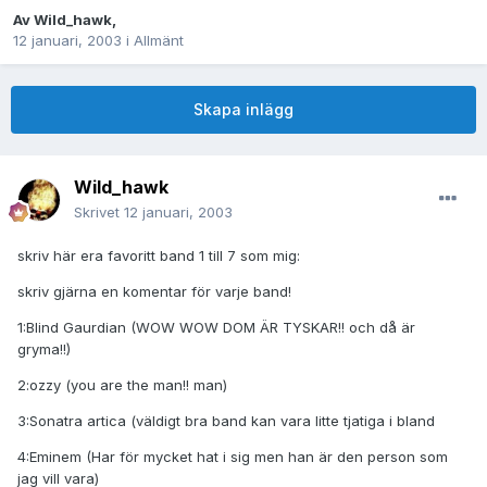
Av
Wild_hawk
,
12 januari, 2003
i
Allmänt
Skapa inlägg
Wild_hawk
Skrivet
12 januari, 2003
skriv här era favoritt band 1 till 7 som mig:
skriv gjärna en komentar för varje band!
1:Blind Gaurdian (WOW WOW DOM ÄR TYSKAR!! och då är
gryma!!)
2:ozzy (you are the man!! man)
3:Sonatra artica (väldigt bra band kan vara litte tjatiga i bland
4:Eminem (Har för mycket hat i sig men han är den person som
jag vill vara)