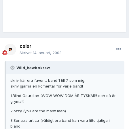
color
Skrivet
14 januari, 2003
Wild_hawk skrev:
skriv här era favoritt band 1 till 7 som mig:
skriv gjärna en komentar för varje band!
1:Blind Gaurdian (WOW WOW DOM ÄR TYSKAR!! och då är
gryma!!)
2:ozzy (you are the man!! man)
3:Sonatra artica (väldigt bra band kan vara litte tjatiga i
bland