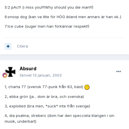
5:2 pAc!!! (i miss you!!!!Why should you die man!!!)
6:snoop dog (kan va litte för HÖG ibland men annars är han ok..)
7:Ice cube (suger men han förkännar respekt!)
Citera
Absurd
Skrivet
13 januari, 2003
1, charta 77 (svensk 77-punk från 83, bäst)
2, ebba grön (ja... dom är bra, och svenska)
3, exploited (bra men, *suck* inte från sverige)
4, dia psalma, strebers (dom har den specciela klangen i sin
musik, underbart)