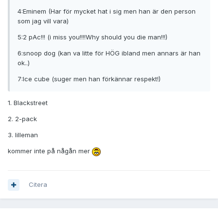
4:Eminem (Har för mycket hat i sig men han är den person
som jag vill vara)
5:2 pAc!!! (i miss you!!!!Why should you die man!!!)
6:snoop dog (kan va litte för HÖG ibland men annars är han
ok..)
7:Ice cube (suger men han förkännar respekt!)
1. Blackstreet
2. 2-pack
3. lilleman
kommer inte på någån mer
Citera