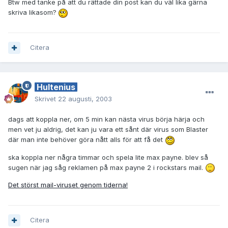
Btw med tanke på att du rättade din post kan du väl lika gärna
skriva likasom?
Citera
Hultenius
Skrivet
22 augusti, 2003
dags att koppla ner, om 5 min kan nästa virus börja härja och
men vet ju aldrig, det kan ju vara ett sånt där virus som Blaster
där man inte behöver göra nått alls för att få det
ska koppla ner några timmar och spela lite max payne. blev så
sugen när jag såg reklamen på max payne 2 i rockstars mail.
Det störst mail-viruset genom tiderna!
Citera