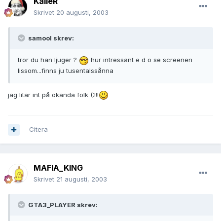
KalleR
Skrivet
20 augusti, 2003
samool skrev:
tror du han ljuger ?
hur intressant e d o se screenen
lissom...finns ju tusentalssånna
jag litar int på okända folk (:!!!
Citera
MAFIA_KING
Skrivet
21 augusti, 2003
GTA3_PLAYER skrev: