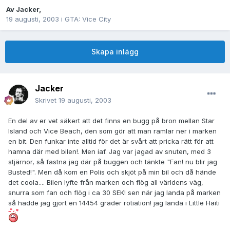
Av
Jacker
,
19 augusti, 2003
i
GTA: Vice City
Skapa inlägg
Jacker
Skrivet
19 augusti, 2003
En del av er vet säkert att det finns en bugg på bron mellan Star
Island och Vice Beach, den som gör att man ramlar ner i marken
en bit. Den funkar inte alltid för det är svårt att pricka rätt för att
hamna där med bilen!. Men iaf. Jag var jagad av snuten, med 3
stjärnor, så fastna jag där på buggen och tänkte "Fan! nu blir jag
Busted!". Men då kom en Polis och skjöt på min bil och då hände
det coola.... Bilen lyfte från marken och flög all världens väg,
snurra som fan och flög i ca 30 SEK! sen när jag landa på marken
så hadde jag gjort en 14454 grader rotiation! jag landa i Little Haiti