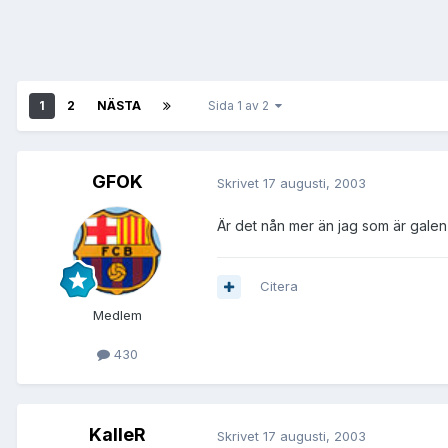
1
2
NÄSTA
Sida 1 av 2
GFOK
Skrivet
17 augusti, 2003
Är det nån mer än jag som är galen
Citera
Medlem
430
KalleR
Skrivet
17 augusti, 2003