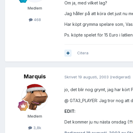
Om ja, med vilket lag?
Medlem
Jag håller på att köra det just nu 
468
Har köpt grymma spelare som, Vas
Ps. köpte spelet för 15 Euro i Iatlien (
Citera
Marquis
Skrivet
19 augusti, 2003
(redigerad)
jo, det blir nog grymt, jag har kört
@ GTA3_PLAYER: Jag tror nog att d
EDIT:
Medlem
Det kommer ju nu nästa onsdag (:!!!
3,8k
Redigerad
19 augusti, 2003
av Gt