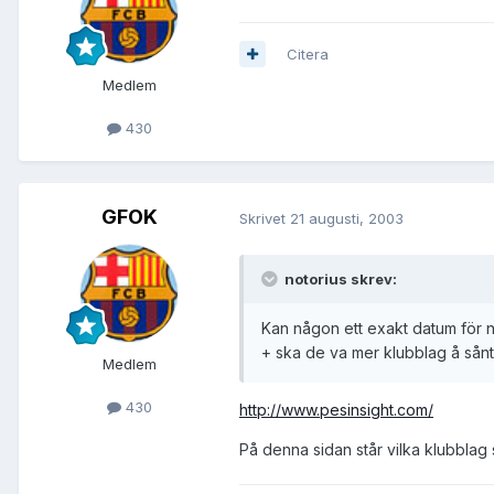
Citera
Medlem
430
GFOK
Skrivet
21 augusti, 2003
notorius skrev:
Kan någon ett exakt datum för 
+ ska de va mer klubblag å sånt 
Medlem
430
http://www.pesinsight.com/
På denna sidan står vilka klubblag