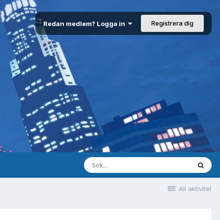
Registrera dig
Redan medlem? Logga in
All aktivitet