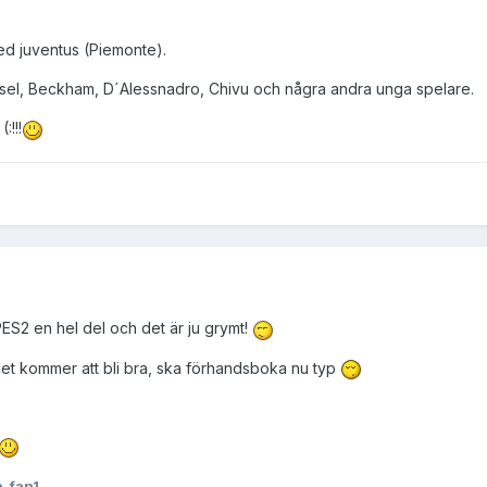
med juventus (Piemonte).
sel, Beckham, D´Alessnadro, Chivu och några andra unga spelare.
:!!!
 PES2 en hel del och det är ju grymt!
et kommer att bli bra, ska förhandsboka nu typ
a_fan1