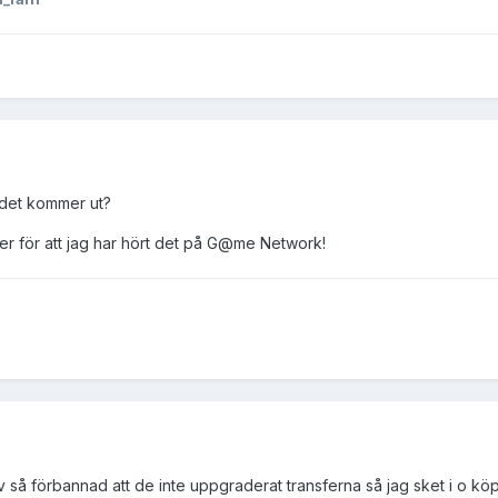
 det kommer ut?
ler för att jag har hört det på G@me Network!
ev så förbannad att de inte uppgraderat transferna så jag sket i o kö