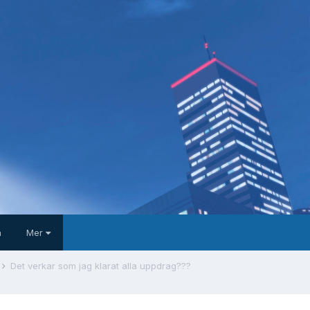
a
Mer
Det verkar som jag klarat alla uppdrag???