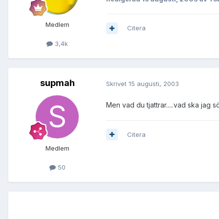
Medlem
Citera
3,4k
supmah
Skrivet
15 augusti, 2003
Men vad du tjattrar.....vad ska jag 
Citera
Medlem
50