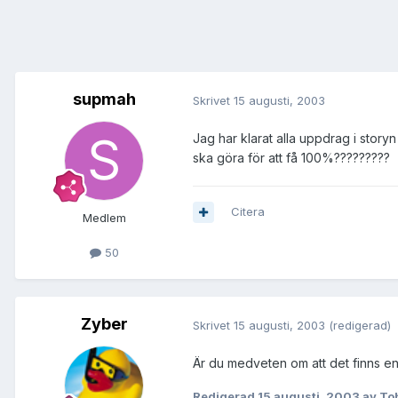
supmah
Skrivet
15 augusti, 2003
Jag har klarat alla uppdrag i storyn 
ska göra för att få 100%?????????
Citera
Medlem
50
Zyber
Skrivet
15 augusti, 2003
(redigerad)
Är du medveten om att det finns e
Redigerad
15 augusti, 2003
av To