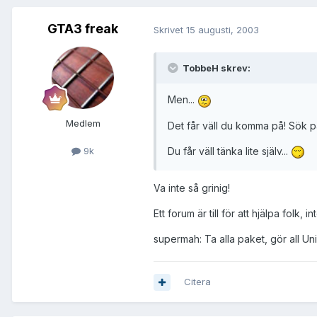
GTA3 freak
Skrivet
15 augusti, 2003
TobbeH skrev:
Men...
Medlem
Det får väll du komma på! Sök på
Du får väll tänka lite själv...
9k
Va inte så grinig!
Ett forum är till för att hjälpa folk,
supermah: Ta alla paket, gör all U
Citera