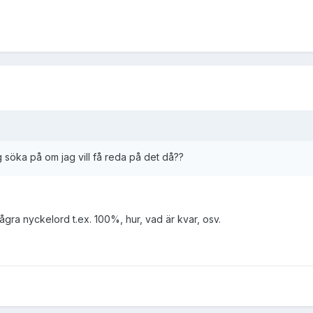
ag söka på om jag vill få reda på det då??
gra nyckelord t.ex. 100%, hur, vad är kvar, osv.