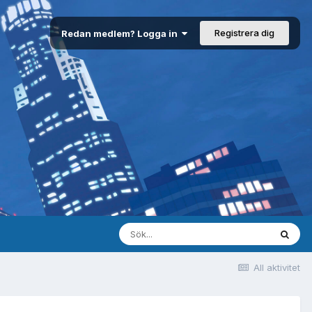
Registrera dig
Redan medlem? Logga in
All aktivitet