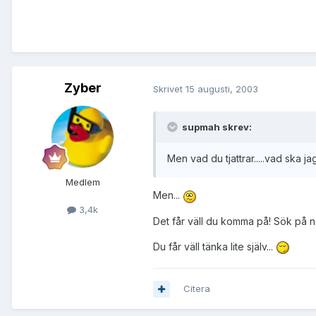
Zyber
Skrivet
15 augusti, 2003
supmah skrev:
Men vad du tjattrar.....vad ska j
Medlem
Men...
3,4k
Det får väll du komma på! Sök på nå
Du får väll tänka lite själv...
Citera