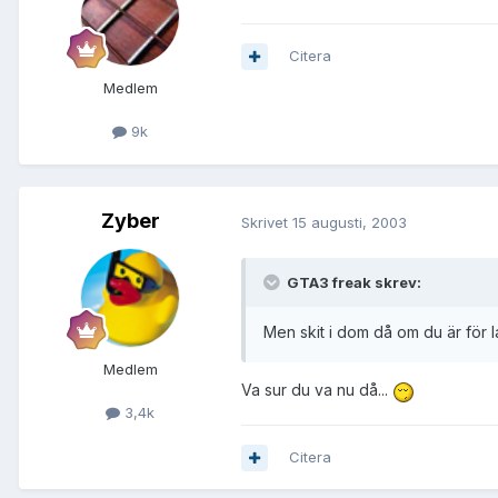
Citera
Medlem
9k
Zyber
Skrivet
15 augusti, 2003
GTA3 freak skrev:
Men skit i dom då om du är för lat
Medlem
Va sur du va nu då...
3,4k
Citera