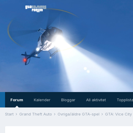
Forum
Kalender
Bloggar
All aktivitet
Topplist
Start
Grand Theft Auto
Övriga/äldre GTA-spel
GTA: Vice City