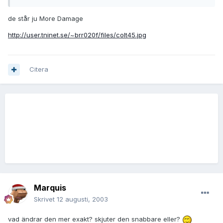
de står ju More Damage
http://user.tninet.se/~brr020f/files/colt45.jpg
Citera
Marquis
Skrivet
12 augusti, 2003
vad ändrar den mer exakt? skjuter den snabbare eller?