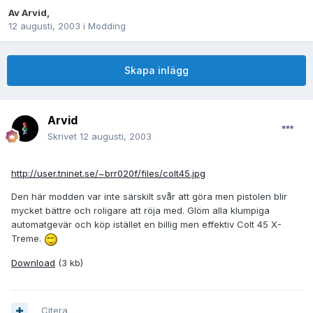
Av
Arvid
,
12 augusti, 2003
i
Modding
Skapa inlägg
Arvid
Skrivet
12 augusti, 2003
http://user.tninet.se/~brr020f/files/colt45.jpg
Den här modden var inte särskilt svår att göra men pistolen blir
mycket bättre och roligare att röja med. Glöm alla klumpiga
automatgevär och köp istället en billig men effektiv Colt 45 X-
Treme.
Download
(3 kb)
Citera