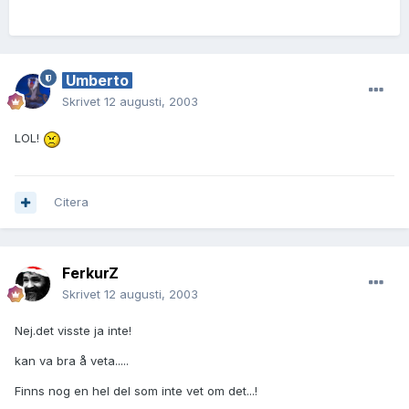
Umberto
Skrivet
12 augusti, 2003
LOL!
Citera
FerkurZ
Skrivet
12 augusti, 2003
Nej.det visste ja inte!
kan va bra å veta.....
Finns nog en hel del som inte vet om det...!