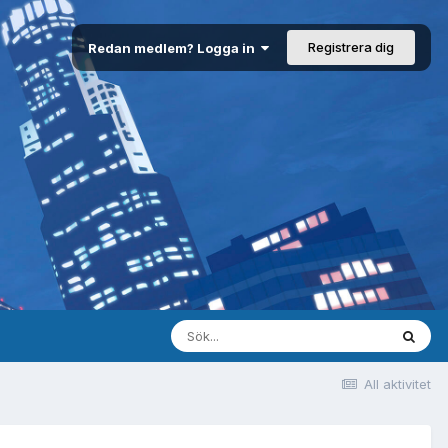
Registrera dig
Redan medlem? Logga in
All aktivitet