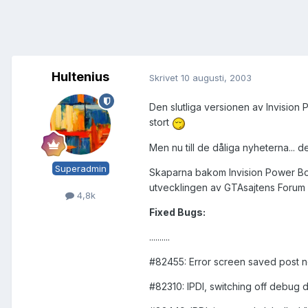
Hultenius
Skrivet
10 augusti, 2003
Den slutliga versionen av Invision 
stort
Men nu till de dåliga nyheterna... 
Superadmin
Skaparna bakom Invision Power Board 
utvecklingen av GTAsajtens Forum st
4,8k
Fixed Bugs:
..........
#82455: Error screen saved post n
#82310: IPDl, switching off debug 