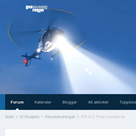
Forum
Kalender
Bloggar
All aktivitet
Topplist
Start
GTAsajten
Forumändringar
IPB v1.2 Final installerat