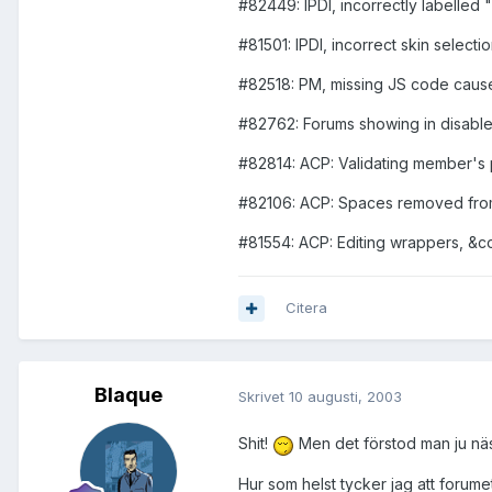
#82449: IPDl, incorrectly labelled
#81501: IPDl, incorrect skin selec
#82518: PM, missing JS code causes
#82762: Forums showing in disable
#82814: ACP: Validating member's 
#82106: ACP: Spaces removed fr
#81554: ACP: Editing wrappers, &c
Citera
Blaque
Skrivet
10 augusti, 2003
Shit!
Men det förstod man ju näst
Hur som helst tycker jag att forumet