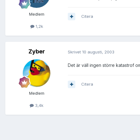
Medlem
Citera
1,2k
Zyber
Skrivet
10 augusti, 2003
Det är väll ingen större katastrof 
Citera
Medlem
3,4k