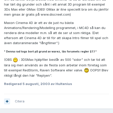
har lärt dig grunder och sånt i ett annat 3D program till exempel
3Ds Max eller GMax (OBS! GMax är itne speciellt bra om du jämför
men gmax är gratis på www.discreet.com)
Maxon Cinema 4D är ett av de just nu bästa
Animations/Rendering/Modelling programmet, i MC4D så kan du
rendera dina modeller m.m. så att de ser ut som riktiga. (Det
eftersom att Cinema 4D är till för att skapa Intro filmer till spel och
även datoranimerade "långfilmer".)
* Denna rad togs bort på grund av warez, läs forumets regler §1.1 *
(OBS
: 3DSMax hjälpfiler består av 500 "sidor" och tar tid att
lära sig men används av de flesta som arbetar inom företag som
till exempel RedStorm, Raven Software eller valve.
OOPS!! Blev
riktigt långt den här "Replyen".
Redigerad
5 augusti, 2003
av Hultenius
Citera