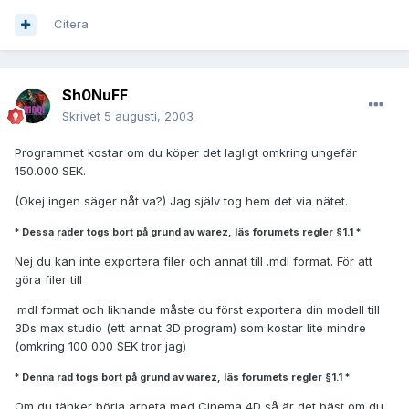
Citera
Sh0NuFF
Skrivet
5 augusti, 2003
Programmet kostar om du köper det lagligt omkring ungefär
150.000 SEK.
(Okej ingen säger nåt va?) Jag själv tog hem det via nätet.
* Dessa rader togs bort på grund av warez, läs forumets regler §1.1 *
Nej du kan inte exportera filer och annat till .mdl format. För att
göra filer till
.mdl format och liknande måste du först exportera din modell till
3Ds max studio (ett annat 3D program) som kostar lite mindre
(omkring 100 000 SEK tror jag)
* Denna rad togs bort på grund av warez, läs forumets regler §1.1 *
Om du tänker börja arbeta med Cinema 4D så är det bäst om du