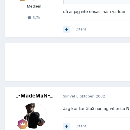
Medlem
då är jag inte ensam här i världen
3,7k
Citera
_-MadeMaN-_
Skrivet
6 oktober, 2002
Jag kör lite Gta3 när jag vill testa
N
Citera