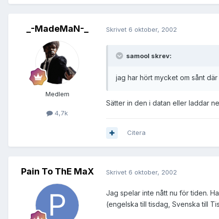
_-MadeMaN-_
Skrivet
6 oktober, 2002
samool skrev:
jag har hört mycket om sånt där 
Medlem
Sätter in den i datan eller laddar ner
4,7k
Citera
Pain To ThE MaX
Skrivet
6 oktober, 2002
Jag spelar inte nått nu för tiden. H
(engelska till tisdag, Svenska till