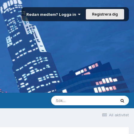
Registrera dig
Redan medlem? Logga in
All aktivitet