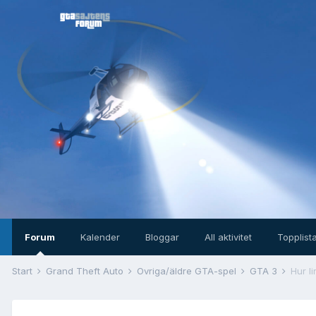
Forum
Kalender
Bloggar
All aktivitet
Topplist
Start
Grand Theft Auto
Övriga/äldre GTA-spel
GTA 3
Hur l