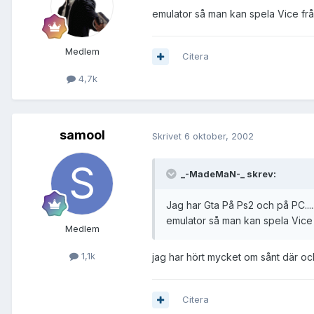
emulator så man kan spela Vice från
Medlem
Citera
4,7k
samool
Skrivet
6 oktober, 2002
_-MadeMaN-_ skrev:
Jag har Gta På Ps2 och på PC.....
emulator så man kan spela Vice f
Medlem
1,1k
jag har hört mycket om sånt där och
Citera