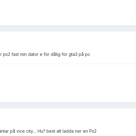
r ps2 fast min dator e för dålig för gta3 på pc
ntar på vice city.... Hu? best att ladda ner en Ps2