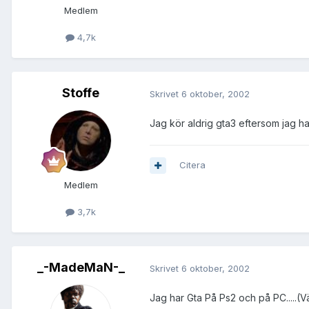
Medlem
4,7k
Stoffe
Skrivet
6 oktober, 2002
Jag kör aldrig gta3 eftersom jag ha
Citera
Medlem
3,7k
_-MadeMaN-_
Skrivet
6 oktober, 2002
Jag har Gta På Ps2 och på PC.....(Vä