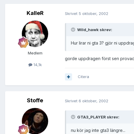
KalleR
Skrivet
5 oktober, 2002
Wild_hawk skrev:
Hur lirar ni gta 3? gjör ni uppdr
Medlem
gorde uppdragen först sen provade 
14,1k
Citera
Stoffe
Skrivet
6 oktober, 2002
GTA3_PLAYER skrev:
nu kör jag inte gta3 längre...