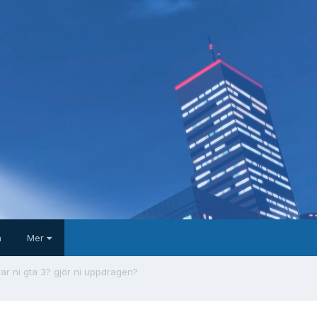
a
Mer
irar ni gta 3? gjör ni uppdragen?