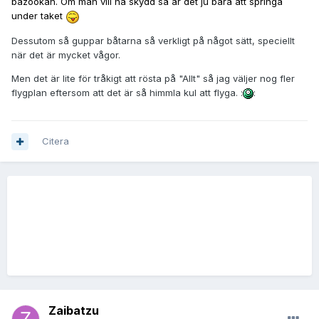
bazookan. Om man vill ha skydd så är det ju bara att springa
under taket
Dessutom så guppar båtarna så verkligt på något sätt, speciellt
när det är mycket vågor.
Men det är lite för tråkigt att rösta på "Allt" så jag väljer nog fler
flygplan eftersom att det är så himmla kul att flyga. :
:
Citera
Zaibatzu