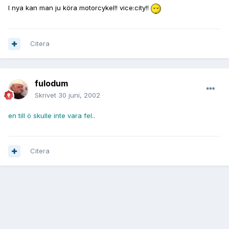
I nya kan man ju köra motorcykel!! vice:city!!
Citera
fulodum
Skrivet
30 juni, 2002
en till ö skulle inte vara fel..
Citera