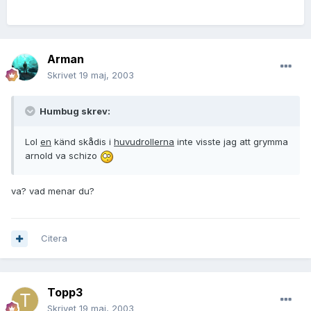
Arman
Skrivet
19 maj, 2003
Humbug skrev:
Lol
en
känd skådis i
huvudrollerna
inte visste jag att grymma
arnold va schizo
va? vad menar du?
Citera
Topp3
Skrivet
19 maj, 2003