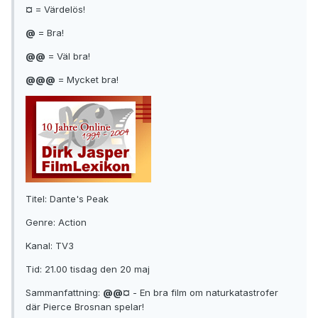
¤
= Värdelös!
@
= Bra!
@@
= Väl bra!
@@@
= Mycket bra!
Titel: Dante's Peak
Genre: Action
Kanal: TV3
Tid: 21.00 tisdag den 20 maj
Sammanfattning:
@@¤
- En bra film om naturkatastrofer
där Pierce Brosnan spelar!