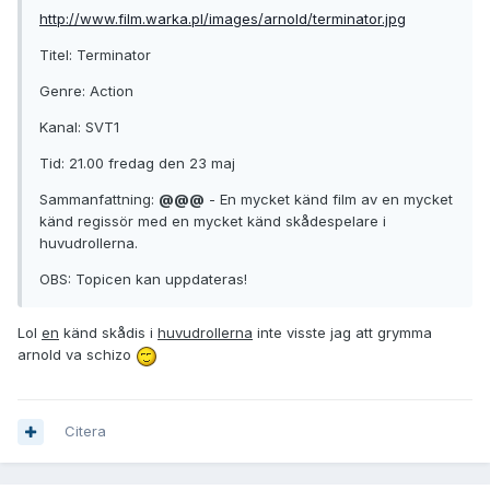
http://www.film.warka.pl/images/arnold/terminator.jpg
Titel: Terminator
Genre: Action
Kanal: SVT1
Tid: 21.00 fredag den 23 maj
Sammanfattning:
@@@
- En mycket känd film av en mycket
känd regissör med en mycket känd skådespelare i
huvudrollerna.
OBS: Topicen kan uppdateras!
Lol
en
känd skådis i
huvudrollerna
inte visste jag att grymma
arnold va schizo
Citera