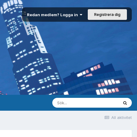
Registrera dig
Redan medlem? Logga in
All aktivitet