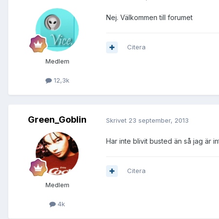
Nej. Välkommen till forumet
Citera
Medlem
12,3k
Green_Goblin
Skrivet
23 september, 2013
Har inte blivit busted än så jag är
Citera
Medlem
4k