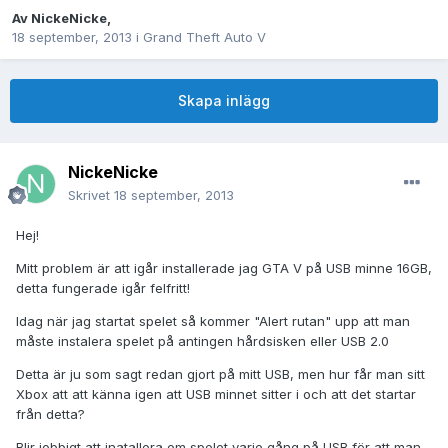
Av
NickeNicke
,
18 september, 2013
i
Grand Theft Auto V
Skapa inlägg
NickeNicke
Skrivet
18 september, 2013
Hej!
Mitt problem är att igår installerade jag GTA V på USB minne 16GB,
detta fungerade igår felfritt!
Idag när jag startat spelet så kommer "Alert rutan" upp att man
måste instalera spelet på antingen hårdsisken eller USB 2.0
Detta är ju som sagt redan gjort på mitt USB, men hur får man sitt
Xbox att att känna igen att USB minnet sitter i och att det startar
från detta?
Blir jobbigt att inatallera om spelet varje gång på USB för att man