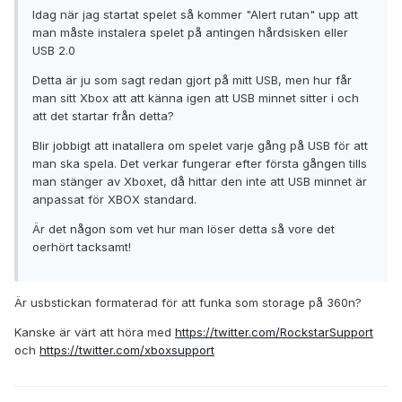
Idag när jag startat spelet så kommer "Alert rutan" upp att
man måste instalera spelet på antingen hårdsisken eller
USB 2.0
Detta är ju som sagt redan gjort på mitt USB, men hur får
man sitt Xbox att att känna igen att USB minnet sitter i och
att det startar från detta?
Blir jobbigt att inatallera om spelet varje gång på USB för att
man ska spela. Det verkar fungerar efter första gången tills
man stänger av Xboxet, då hittar den inte att USB minnet är
anpassat för XBOX standard.
Är det någon som vet hur man löser detta så vore det
oerhört tacksamt!
Är usbstickan formaterad för att funka som storage på 360n?
Kanske är värt att höra med
https://twitter.com/RockstarSupport
och
https://twitter.com/xboxsupport