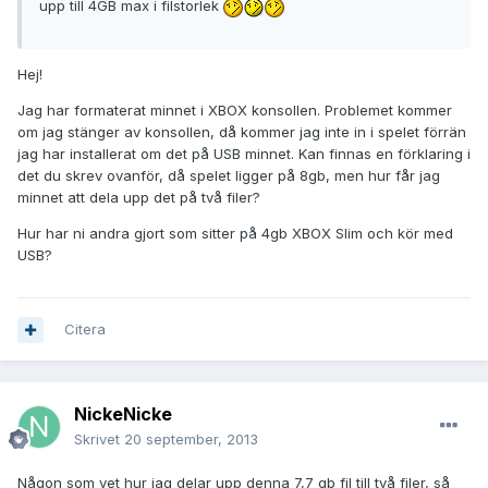
upp till 4GB max i filstorlek
Hej!
Jag har formaterat minnet i XBOX konsollen. Problemet kommer
om jag stänger av konsollen, då kommer jag inte in i spelet förrän
jag har installerat om det på USB minnet. Kan finnas en förklaring i
det du skrev ovanför, då spelet ligger på 8gb, men hur får jag
minnet att dela upp det på två filer?
Hur har ni andra gjort som sitter på 4gb XBOX Slim och kör med
USB?
Citera
NickeNicke
Skrivet
20 september, 2013
Någon som vet hur jag delar upp denna 7,7 gb fil till två filer, så