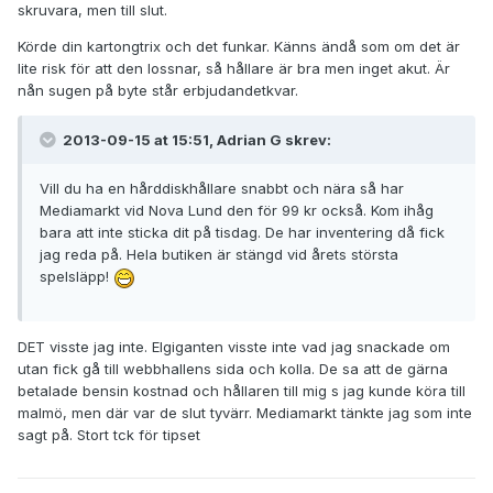
skruvara, men till slut.
Körde din kartongtrix och det funkar. Känns ändå som om det är
lite risk för att den lossnar, så hållare är bra men inget akut. Är
nån sugen på byte står erbjudandetkvar.
2013-09-15 at 15:51, Adrian G skrev:
Vill du ha en hårddiskhållare snabbt och nära så har
Mediamarkt vid Nova Lund den för 99 kr också. Kom ihåg
bara att inte sticka dit på tisdag. De har inventering då fick
jag reda på. Hela butiken är stängd vid årets största
spelsläpp!
DET visste jag inte. Elgiganten visste inte vad jag snackade om
utan fick gå till webbhallens sida och kolla. De sa att de gärna
betalade bensin kostnad och hållaren till mig s jag kunde köra till
malmö, men där var de slut tyvärr. Mediamarkt tänkte jag som inte
sagt på. Stort tck för tipset