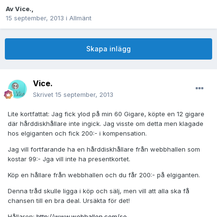
Av
Vice.
,
15 september, 2013
i
Allmänt
Skapa inlägg
Vice.
Skrivet
15 september, 2013
Lite kortfattat: Jag fick ylod på min 60 Gigare, köpte en 12 gigare
där hårddiskhållare inte ingick. Jag visste om detta men klagade
hos elgiganten och fick 200:- i kompensation.
Jag vill fortfarande ha en hårddiskhållare från webbhallen som
kostar 99:- Jga vill inte ha presentkortet.
Köp en hållare från webbhallen och du får 200:- på elgiganten.
Denna tråd skulle ligga i köp och sälj, men vill att alla ska få
chansen till en bra deal. Ursäkta för det!
Hållaren:
http://www.webhallen.com/se-