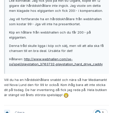
Lite kortfattat: Jag fick ylod på min 60 Gigare, köpte en 12
gigare där hårddiskhållare inte ingick. Jag visste om detta
men klagade hos elgiganten och fick 200:- i kompensation.
Jag vill fortfarande ha en hårddiskhållare från webbhallen
som kostar 99:- Jga vill inte ha presentkortet.
Köp en hållare från webbhallen och du får 200:- på
elgiganten.
Denna tråd skulle ligga i köp och sälj, men vill att alla ska få
chansen till en bra deal. Ursäkta för det!
Hållaren:
http://www.webhallen.com/se-
sv/spel/playstation_3/163732-playstation_hard_drive_caddy
Vill du ha en hårddiskhållare snabbt och nära så har Mediamarkt
vid Nova Lund den för 99 kr också. Kom ihåg bara att inte sticka
dit på tisdag. De har inventering då fick jag reda på. Hela butiken
är stängd vid årets största spelsläpp!
Citera
1