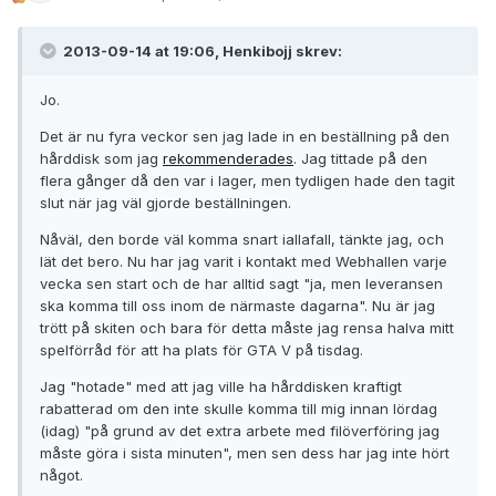
2013-09-14 at 19:06, Henkibojj skrev:
Jo.
Det är nu fyra veckor sen jag lade in en beställning på den
hårddisk som jag
rekommenderades
. Jag tittade på den
flera gånger då den var i lager, men tydligen hade den tagit
slut när jag väl gjorde beställningen.
Nåväl, den borde väl komma snart iallafall, tänkte jag, och
lät det bero. Nu har jag varit i kontakt med Webhallen varje
vecka sen start och de har alltid sagt "ja, men leveransen
ska komma till oss inom de närmaste dagarna". Nu är jag
trött på skiten och bara för detta måste jag rensa halva mitt
spelförråd för att ha plats för GTA V på tisdag.
Jag "hotade" med att jag ville ha hårddisken kraftigt
rabatterad om den inte skulle komma till mig innan lördag
(idag) "på grund av det extra arbete med filöverföring jag
måste göra i sista minuten", men sen dess har jag inte hört
något.