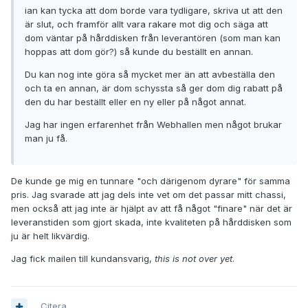
ian kan tycka att dom borde vara tydligare, skriva ut att den
är slut, och framför allt vara rakare mot dig och säga att
dom väntar på hårddisken från leverantören (som man kan
hoppas att dom gör?) så kunde du beställt en annan.
Du kan nog inte göra så mycket mer än att avbeställa den
och ta en annan, är dom schyssta så ger dom dig rabatt på
den du har beställt eller en ny eller på något annat.
Jag har ingen erfarenhet från Webhallen men något brukar
man ju få.
De kunde ge mig en tunnare "och därigenom dyrare" för samma
pris. Jag svarade att jag dels inte vet om det passar mitt chassi,
men också att jag inte är hjälpt av att få något "finare" när det är
leveranstiden som gjort skada, inte kvaliteten på hårddisken som
ju är helt likvärdig.
Jag fick mailen till kundansvarig,
this is not over yet
.
Citera