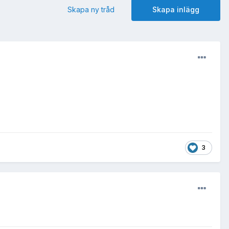
Skapa ny tråd
Skapa inlägg
3