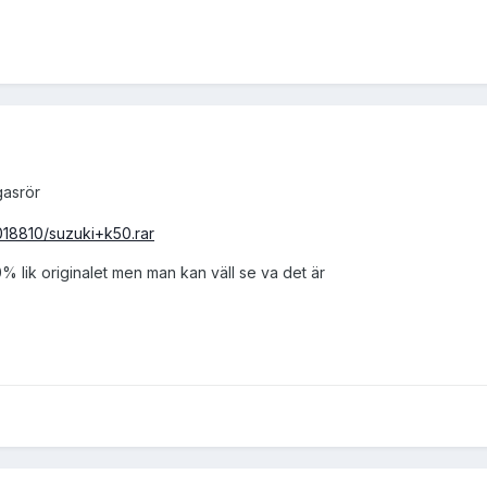
asrör
018810/suzuki+k50.rar
% lik originalet men man kan väll se va det är