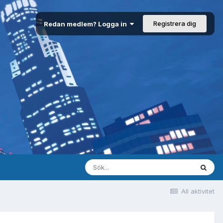
Registrera dig
Redan medlem? Logga in
All aktivitet