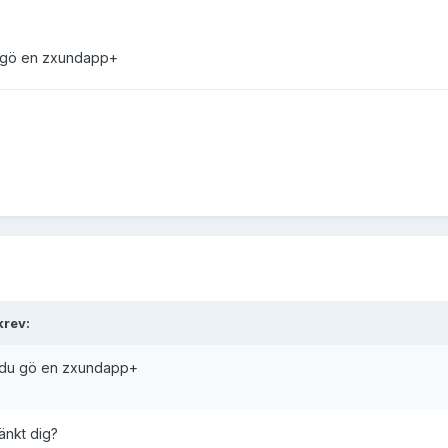
du gö en zxundapp+
krev:
an du gö en zxundapp+
tänkt dig?