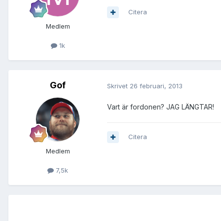
Citera
Medlem
1k
Gof
Skrivet
26 februari, 2013
Vart är fordonen? JAG LÄNGTAR!
Citera
Medlem
7,5k