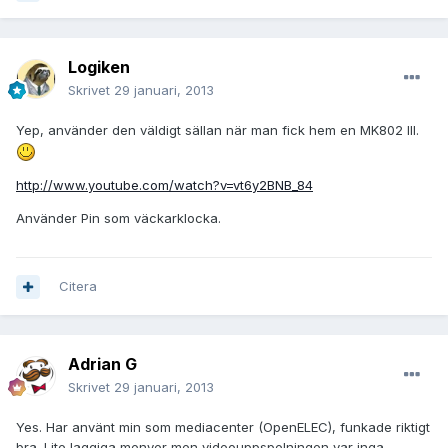
Logiken
Skrivet
29 januari, 2013
Yep, använder den väldigt sällan när man fick hem en MK802 III.
http://www.youtube.com/watch?v=vt6y2BNB_84
Använder Pin som väckarklocka.
Citera
Adrian G
Skrivet
29 januari, 2013
Yes. Har använt min som mediacenter (OpenELEC), funkade riktigt
bra. Lite laggiga menyer men videouppspelningen var inga