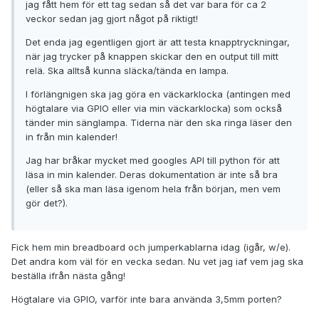
jag fått hem för ett tag sedan så det var bara för ca 2
veckor sedan jag gjort något på riktigt!
Det enda jag egentligen gjort är att testa knapptryckningar,
när jag trycker på knappen skickar den en output till mitt
relä. Ska alltså kunna släcka/tända en lampa.
I förlängnigen ska jag göra en väckarklocka (antingen med
högtalare via GPIO eller via min väckarklocka) som också
tänder min sänglampa. Tiderna när den ska ringa läser den
in från min kalender!
Jag har bråkar mycket med googles API till python för att
läsa in min kalender. Deras dokumentation är inte så bra
(eller så ska man läsa igenom hela från början, men vem
gör det?).
Fick hem min breadboard och jumperkablarna idag (igår, w/e).
Det andra kom väl för en vecka sedan. Nu vet jag iaf vem jag ska
beställa ifrån nästa gång!
Högtalare via GPIO, varför inte bara använda 3,5mm porten?