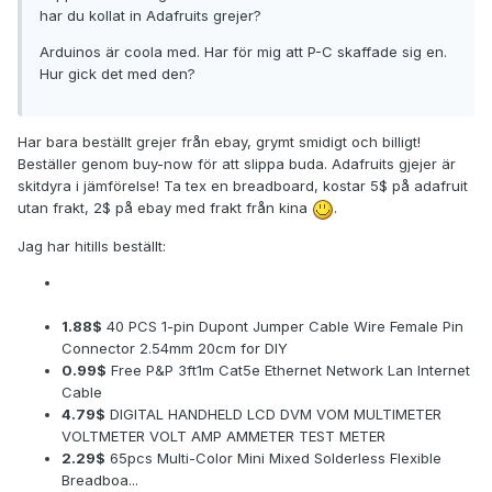
har du kollat in Adafruits grejer?
Arduinos är coola med. Har för mig att P-C skaffade sig en.
Hur gick det med den?
Har bara beställt grejer från ebay, grymt smidigt och billigt!
Beställer genom buy-now för att slippa buda. Adafruits gjejer är
skitdyra i jämförelse! Ta tex en breadboard, kostar 5$ på adafruit
utan frakt, 2$ på ebay med frakt från kina
.
Jag har hitills beställt:
1.88$
40 PCS 1-pin Dupont Jumper Cable Wire Female Pin
Connector 2.54mm 20cm for DIY
0.99$
Free P&P 3ft1m Cat5e Ethernet Network Lan Internet
Cable
4.79$
DIGITAL HANDHELD LCD DVM VOM MULTIMETER
VOLTMETER VOLT AMP AMMETER TEST METER
2.29$
65pcs Multi-Color Mini Mixed Solderless Flexible
Breadboa...