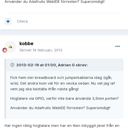
Använder du Adafruits WebIDE förresten? Supersmidigt!
Citera
kobbe
Skrivet
19 februari, 2013
2013-02-19 at 01:00, Adrian G skrev:
Fick hem min breadboard och jumperkablarna idag (igår,
w/e). Det andra kom väl för en vecka sedan. Nu vet jag iaf
vem jag ska beställa ifrån nästa gång!
Högtalare via GPIO, varför inte bara använda 3,5mm porten?
Använder du Adafruits WebIDE förresten? Supersmidigt!
Har ingen riktig högtalare men har en liten inbyggd jävel från en