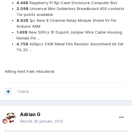
4.48$
Raspberry Pi Rpi Case Enclosure Computer Box
2.09$
Universal Mini Solderless Breadboard 400 contacts
Tie-points available
8.82$
1pc New 8 Channel Relay Module Shield 5V For
Arduino ARM
1.49$
New 50Pcs 1P Dupont Jumper Wire Cable Housing
Female Pin ...
4.75$
400pcs 1/4W Metal Film Resistor Assortment kit Set
1% 20 ...
Allting med frakt inkluderat.
Citera
Adrian G
Skrivet
30 januari, 2013