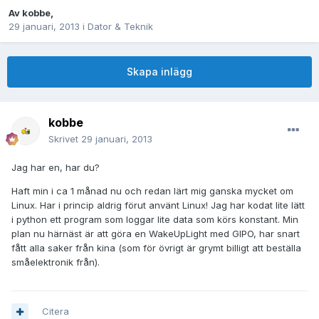
Av
kobbe
,
29 januari, 2013
i
Dator & Teknik
Skapa inlägg
kobbe
Skrivet
29 januari, 2013
Jag har en, har du?
Haft min i ca 1 månad nu och redan lärt mig ganska mycket om
Linux. Har i princip aldrig förut använt Linux! Jag har kodat lite lätt
i python ett program som loggar lite data som körs konstant. Min
plan nu härnäst är att göra en WakeUpLight med GIPO, har snart
fått alla saker från kina (som för övrigt är grymt billigt att beställa
småelektronik från).
Citera