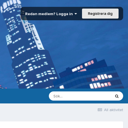
Registrera dig
Redan medlem? Logga in
All aktivitet