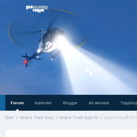
Forum
Kalender
Bloggar
All aktivitet
Topplist
Start
Grand Theft Auto
Grand Theft Auto IV
Självmord på GTA