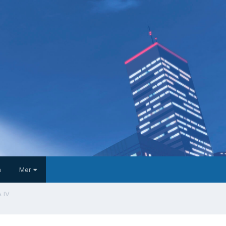
a
Mer
 IV