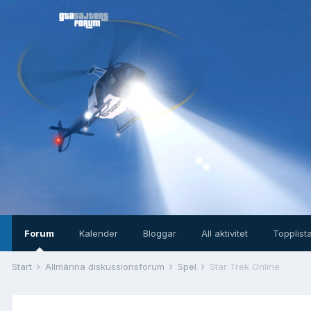
Forum
Kalender
Bloggar
All aktivitet
Topplist
Start
Allmänna diskussionsforum
Spel
Star Trek Online