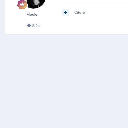
Citera
Medlem
2,2k