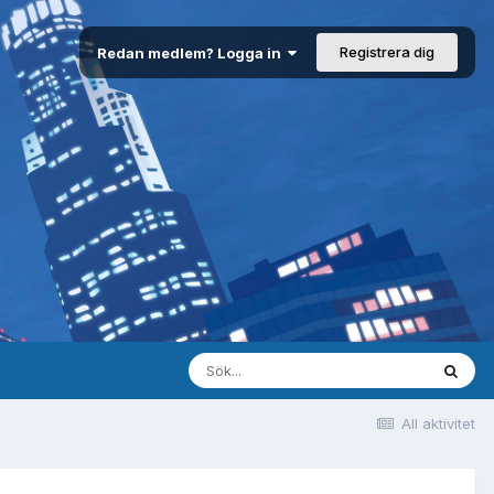
Registrera dig
Redan medlem? Logga in
All aktivitet