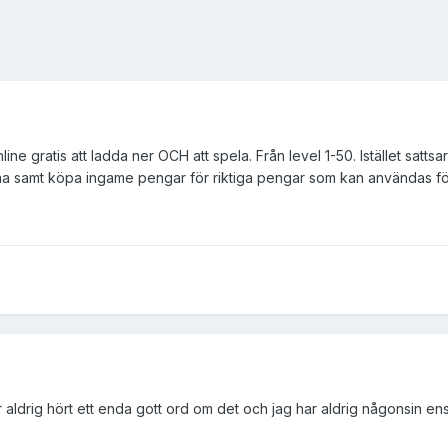
ne gratis att ladda ner OCH att spela. Från level 1-50. Istället satts
na samt köpa ingame pengar för riktiga pengar som kan användas för
ar aldrig hört ett enda gott ord om det och jag har aldrig någonsin en